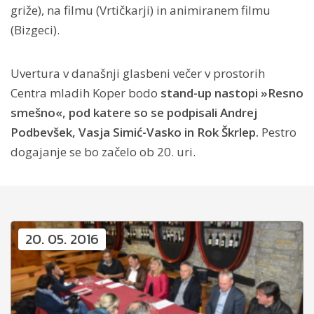
griže), na filmu (Vrtičkarji) in animiranem filmu
(Bizgeci).
Uvertura v današnji glasbeni večer v prostorih
Centra mladih Koper bodo
stand-up nastopi »Resno
smešno«, pod katere so se podpisali Andrej
Podbevšek, Vasja Simić-Vasko in Rok Škrlep.
Pestro
dogajanje se bo začelo ob 20. uri.
20. 05. 2016