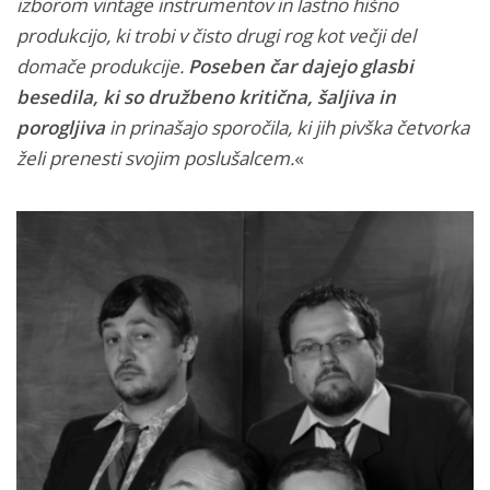
izborom vintage instrumentov in lastno hišno
produkcijo, ki trobi v čisto drugi rog kot večji del
domače produkcije.
Poseben čar dajejo glasbi
besedila, ki so družbeno kritična, šaljiva in
porogljiva
in prinašajo sporočila, ki jih pivška četvorka
želi prenesti svojim poslušalcem.
«