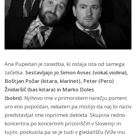
Ana Pupedan je zasedba, ki ostaja ista od samega
začetka.
Sestavljajo jo Simon Avsec (vokal,violina),
Boštjan Požar (kitara, klarinet), Peter (Pero)
Žnidaršič (bas kitara) in Marko Doles
(bobni).
Njihovo ime v primorskem narečju pomeni
uro eno popoldan, nekateri pa mislijo da naj bi naziv
predstavljal ime inpriimek dekleta. Skupina redno
koncertira po koncertnih prizoriščih v Sloveniji in
tujini, poskusila pa se je tudi v gledališču (Viže inu