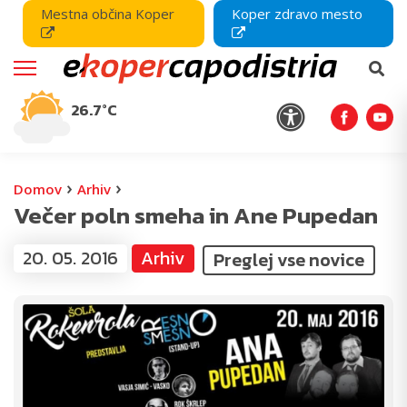
Mestna občina Koper
Koper zdravo mesto
26.7°C
›
›
Domov
Arhiv
Večer poln smeha in Ane Pupedan
20. 05. 2016
Arhiv
Preglej vse novice