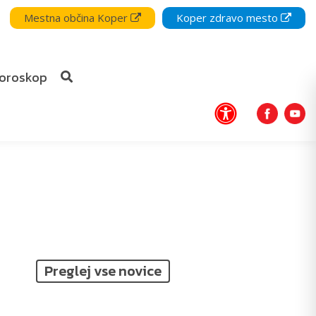
Mestna občina Koper
Koper zdravo mesto
oroskop
Preglej vse novice