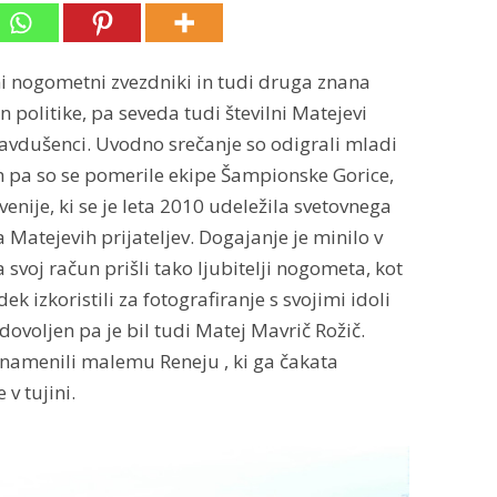
ni nogometni zvezdniki in tudi druga znana
n politike, pa seveda tudi številni Matejevi
navdušenci. Uvodno srečanje so odigrali mladi
 pa so se pomerile ekipe Šampionske Gorice,
ije, ki se je leta 2010 udeležila svetovnega
a Matejevih prijateljev. Dogajanje je minilo v
svoj račun prišli tako ljubitelji nogometa, kot
ek izkoristili za fotografiranje s svojimi idoli
dovoljen pa je bil tudi Matej Mavrič Rožič.
namenili malemu Reneju , ki ga čakata
 v tujini.