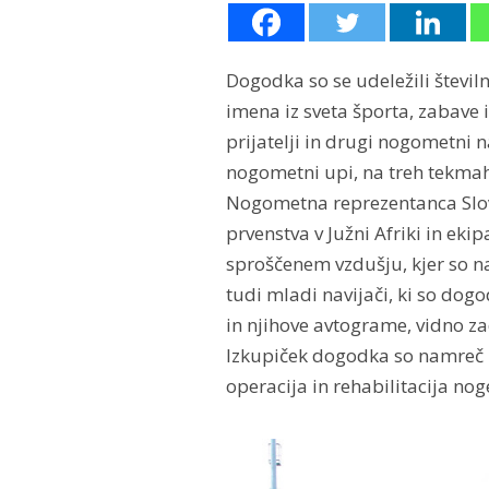
Dogodka so se udeležili števil
imena iz sveta športa, zabave i
prijatelji in drugi nogometni 
nogometni upi, na treh tekmah
Nogometna reprezentanca Sloven
prvenstva v Južni Afriki in ekip
sproščenem vzdušju, kjer so na 
tudi mladi navijači, ki so dogod
in njihove avtograme, vidno za
Izkupiček dogodka so namreč 
operacija in rehabilitacija noge