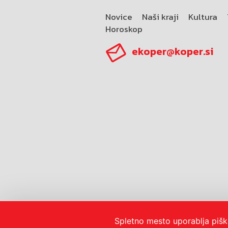
Novice
Naši kraji
Kultura
Horoskop
ekoper@koper.si
© 2026
Mestna občina Koper
Pravno obvestilo in zase
Spletno mesto uporablja pišk