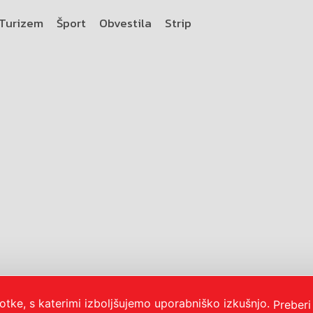
Turizem
Šport
Obvestila
Strip
bnost
O portalu
Oglaševanje
Izjava o dostopnosti
otke, s katerimi izboljšujemo uporabniško izkušnjo.
Preberi