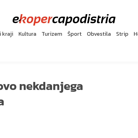
 kraji
Kultura
Turizem
Šport
Obvestila
Strip
H
lovo nekdanjega
a