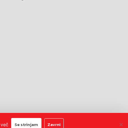
Avtorji:
Emigma
Se strinjam
Zavrni
 več