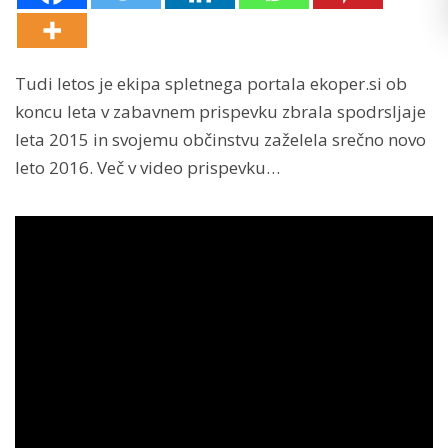
Tudi letos je ekipa spletnega portala ekoper.si ob
koncu leta v zabavnem prispevku zbrala spodrsljaje
leta 2015 in svojemu občinstvu zaželela srečno novo
leto 2016. Več v video prispevku…