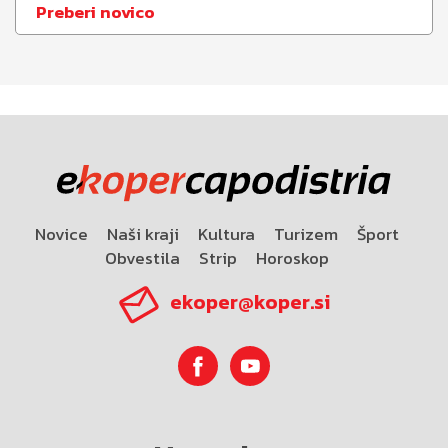
Preberi novico
Novice
Naši kraji
Kultura
Turizem
Šport
Obvestila
Strip
Horoskop
ekoper@koper.si