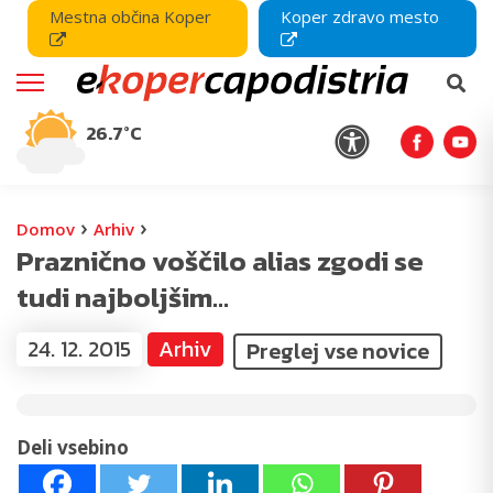
Mestna občina Koper
Koper zdravo mesto
26.7°C
›
›
Domov
Arhiv
Praznično voščilo alias zgodi se
tudi najboljšim…
24. 12. 2015
Arhiv
Preglej vse novice
Deli vsebino