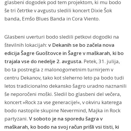
glasbeni dogodek pod tem projektom, ki mu bodo
še tri četrtke v avgustu sledili koncert Dixie Šok
banda, Emšo Blues Banda in Cora Viento.
Glasbeni uverturi bodo sledili petkovi dogodki na
številnih lokacijah:
v Dekanih se bo začela nova
edicija Šagre Guoštovce in Šagre v maškarah, ki bo
trajala vse do nedelje 2. avgusta.
Petek, 31. julija,
bo ta postregla z malonogometnim turnirjem v
centru Dekanov, tako kot sleherno leto pa bodo tudi
letos tradicionalno dekansko šagro uradno naznanili
še neporočeni moški. Sledil bo glasbeni del večera,
koncert »Rock za vse generacije!«, v okviru katerega
bodo nastopile skupine Nevermind, Majka in Rock
partyzani.
V soboto je na sporedu šagra v
maškarah, ko bodo na svoj račun prišli vsi tisti, ki