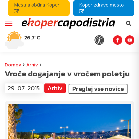
Mestna občina Koper
Koper zdravo mesto
26.7°C
›
›
Domov
Arhiv
Vroče dogajanje v vročem poletju
29. 07. 2015
Arhiv
Preglej vse novice