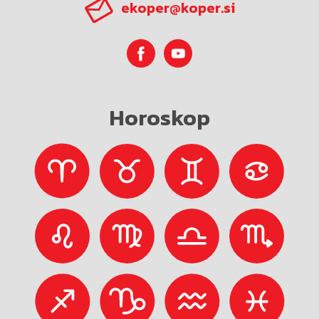
ekoper@koper.si
Horoskop