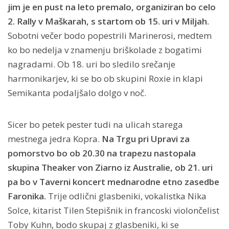
jim je en pust na leto premalo, organiziran bo celo
2. Rally v Maškarah, s startom ob 15. uri v Miljah.
Sobotni večer bodo popestrili Marinerosi, medtem
ko bo nedelja v znamenju briškolade z bogatimi
nagradami. Ob 18. uri bo sledilo srečanje
harmonikarjev, ki se bo ob skupini Roxie in klapi
Semikanta podaljšalo dolgo v noč.
Sicer bo petek pester tudi na ulicah starega
mestnega jedra Kopra.
Na Trgu pri Upravi za
pomorstvo bo ob 20.30 na trapezu nastopala
skupina Theaker von Ziarno iz Australie, ob 21. uri
pa bo v Taverni koncert mednarodne etno zasedbe
Faronika.
Trije odlični glasbeniki, vokalistka Nika
Solce, kitarist Tilen Stepišnik in francoski violončelist
Toby Kuhn, bodo skupaj z glasbeniki, ki se