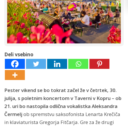
Deli vsebino
Pester vikend se bo tokrat začel že v četrtek, 30.
julija, s poletnim koncertom v Taverni v Kopru – ob
21. uri bo nastopila odlična vokalistka Aleksandra
Čermelj
ob spremstvu saksofonista Lenarta Krečiča
in klaviaturista Gregorja Fitčarja. Gre za že drugi