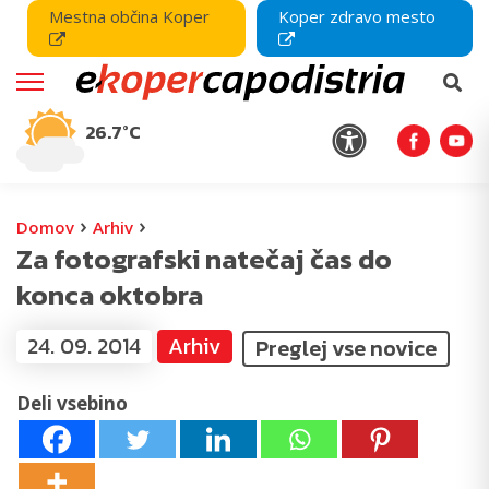
Mestna občina Koper
Koper zdravo mesto
26.7°C
›
›
Domov
Arhiv
Za fotografski natečaj čas do
konca oktobra
24. 09. 2014
Arhiv
Preglej vse novice
Deli vsebino