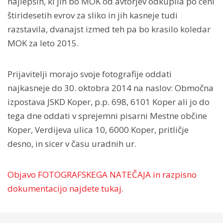
najlepših, ki jih bo MOK od avtorjev odkupila po ceni
štiridesetih evrov za sliko in jih kasneje tudi
razstavila, dvanajst izmed teh pa bo krasilo koledar
MOK za leto 2015.
Prijavitelji morajo svoje fotografije oddati
najkasneje do 30. oktobra 2014 na naslov: Območna
izpostava JSKD Koper, p.p. 698, 6101 Koper ali jo do
tega dne oddati v sprejemni pisarni Mestne občine
Koper, Verdijeva ulica 10, 6000 Koper, pritličje
desno, in sicer v času uradnih ur.
Objavo FOTOGRAFSKEGA NATEČAJA in razpisno
dokumentacijo najdete tukaj.