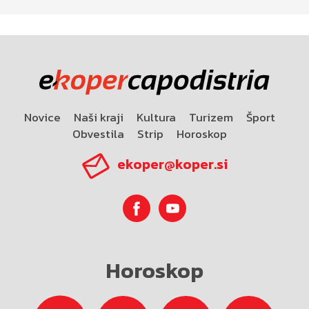
Novice
Naši kraji
Kultura
Turizem
Šport
Obvestila
Strip
Horoskop
ekoper@koper.si
Horoskop