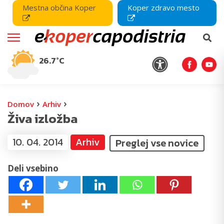
Mestna občina Koper
Koper zdravo mesto
26.7°C
›
›
Domov
Arhiv
Živa izložba
10. 04. 2014
Arhiv
Preglej vse novice
Deli vsebino