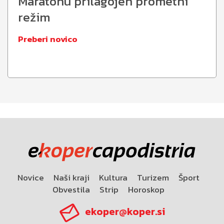
Maratonu prilagojen prometni
režim
Preberi novico
Novice
Naši kraji
Kultura
Turizem
Šport
Obvestila
Strip
Horoskop
ekoper@koper.si