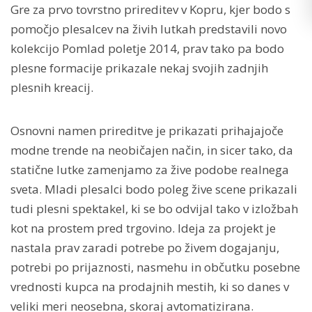
Gre za prvo tovrstno prireditev v Kopru, kjer bodo s
pomočjo plesalcev na živih lutkah predstavili novo
kolekcijo Pomlad poletje 2014, prav tako pa bodo
plesne formacije prikazale nekaj svojih zadnjih
plesnih kreacij.
Osnovni namen prireditve je prikazati prihajajoče
modne trende na neobičajen način, in sicer tako, da
statične lutke zamenjamo za žive podobe realnega
sveta. Mladi plesalci bodo poleg žive scene prikazali
tudi plesni spektakel, ki se bo odvijal tako v izložbah
kot na prostem pred trgovino. Ideja za projekt je
nastala prav zaradi potrebe po živem dogajanju,
potrebi po prijaznosti, nasmehu in občutku posebne
vrednosti kupca na prodajnih mestih, ki so danes v
veliki meri neosebna, skoraj avtomatizirana.