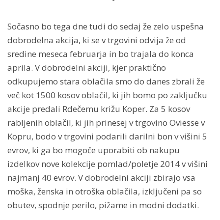
Sočasno bo tega dne tudi do sedaj že zelo uspešna
dobrodelna akcija, ki se v trgovini odvija že od
sredine meseca februarja in bo trajala do konca
aprila. V dobrodelni akciji, kjer praktično
odkupujemo stara oblačila smo do danes zbrali že
več kot 1500 kosov oblačil, ki jih bomo po zaključku
akcije predali Rdečemu križu Koper. Za 5 kosov
rabljenih oblačil, ki jih prinesej v trgovino Oviesse v
Kopru, bodo v trgovini podarili darilni bon v višini 5
evrov, ki ga bo mogoče uporabiti ob nakupu
izdelkov nove kolekcije pomlad/poletje 2014 v višini
najmanj 40 evrov. V dobrodelni akciji zbirajo vsa
moška, ženska in otroška oblačila, izključeni pa so
obutev, spodnje perilo, pižame in modni dodatki.