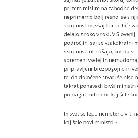
pri tem mislim na zahodno de
neprimerno bolj resno, se z nj
skupnostmi, vsaj kar se tiče va
delajo z roko v roki. V Sloveni
področjih, saj se vsakokratni m
skupnosti obnašajo, kot da so 
spremeni vselej in nemudoma, 
pripravljeni brezpogojno in v
to, da določene stvari še niso 
takrat ponavadi bivši ministri 
pomagati niti sebi, kaj šele 
In svet se lepo nemoteno vrti na
kaj šele novi ministri.«