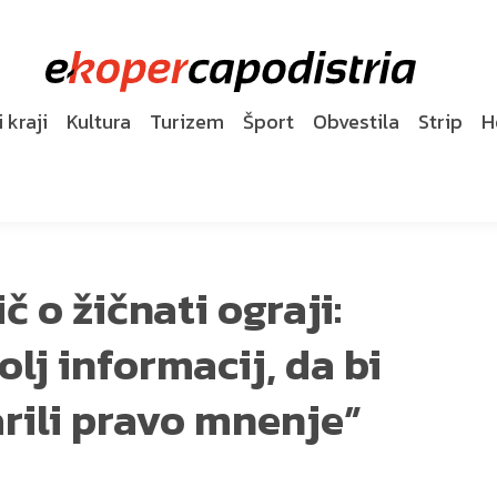
 kraji
Kultura
Turizem
Šport
Obvestila
Strip
H
 o žičnati ograji:
j informacij, da bi
arili pravo mnenje”