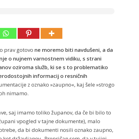
co prav gotovo
ne moremo biti navdušeni, a da
enje o nujnem varnostnem vidiku, s strani
anov oziroma služb, ki se s to problematiko
erodostojnih informacij o resničnih
umentacije z oznako »zaupno«, kaj šele »strogo
ploh nimamo.
ave, saj imamo toliko županov, da če bi bilo to
 župani vpogled v tajne dokumente), malo
potrebe, da bi dokumenti nosili oznako zaupno,
o kot državljanov. Prepričan sem, da v tujini,