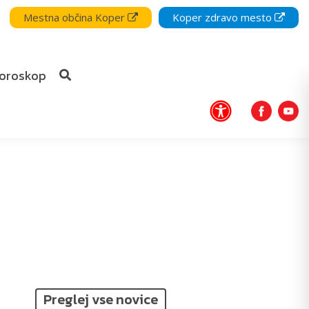
Mestna občina Koper
Koper zdravo mesto
oroskop
Preglej vse novice