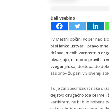
Deli vsebino
»V Mestni občini Koper nad ži
bi si lahko ustvarili pravo mn
države, njenih varnostnih org
ukvarjajo, nimamo pravih in v
tveganjih
, saj dostopa do dok
zaupno« župani v Sloveniji s
To je žal specifičnost naše drž
dejstvo drugačno (da bi imeli
karikiram, ne bi bilo nobene 
saj nas je županov skoraj tolik