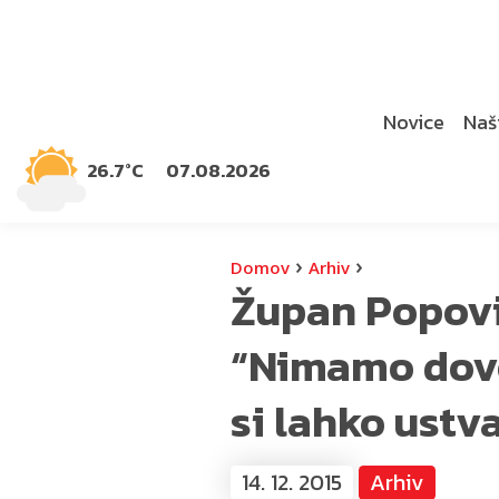
Novice
Naši
26.7°C
07.08.2026
›
›
Domov
Arhiv
Župan Popovič
“Nimamo dovol
si lahko ustv
14. 12. 2015
Arhiv