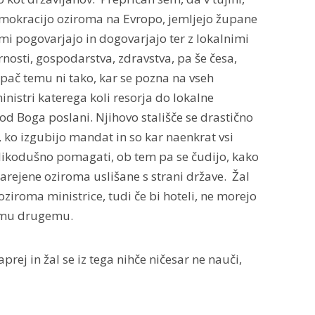
mokracijo oziroma na Evropo, jemljejo župane
imi pogovarjajo in dogovarjajo ter z lokalnimi
rnosti, gospodarstva, zdravstva, pa še česa,
ji pač temu ni tako, kar se pozna na vseh
inistri katerega koli resorja do lokalne
od Boga poslani. Njihovo stališče se drastično
ko izgubijo mandat in so kar naenkrat vsi
elikodušno pomagati, ob tem pa se čudijo, kako
narejene oziroma uslišane s strani države. Žal
oziroma ministrice, tudi če bi hoteli, ne morejo
komu drugemu.
prej in žal se iz tega nihče ničesar ne nauči,