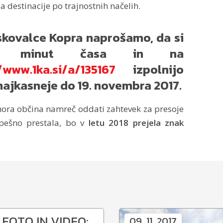
a destinacije po trajnostnih načelih.
skovalce Kopra naprošamo, da si
aj minut časa in na
/www.1ka.si/a/135167
izpolnijo
 najkasneje do 19. novembra 2017.
ra občina namreč oddati zahtevek za presoje
spešno prestala, bo v
letu 2018 prejela znak
FOTO IN VIDEO:
09. 11. 2017