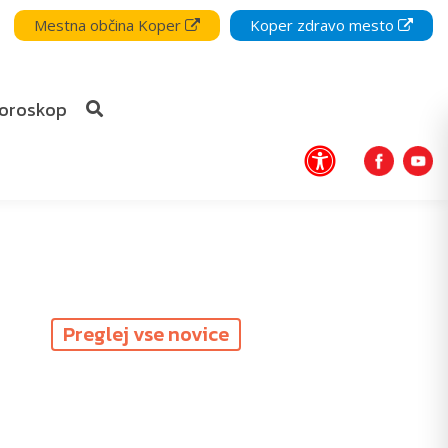
Mestna občina Koper
Koper zdravo mesto
oroskop
Preglej vse novice