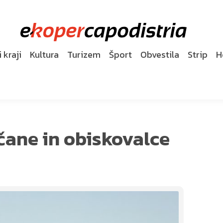
 kraji
Kultura
Turizem
Šport
Obvestila
Strip
H
čane in obiskovalce