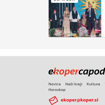
Novice
Naši kraji
Kultura
Horoskop
ekoper@koper.si