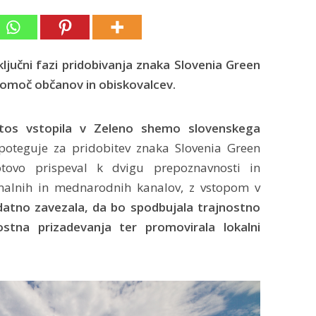
ljučni fazi pridobivanja znaka Slovenia Green
pomoč občanov in obiskovalcev.
tos vstopila v Zeleno shemo slovenskega
 poteguje za pridobitev znaka Slovenia Green
gotovo prispeval k dvigu prepoznavnosti in
nalnih in mednarodnih kanalov, z vstopom v
datno zavezala, da bo spodbujala trajnostno
ostna prizadevanja ter promovirala lokalni