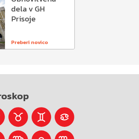
dela v GH
Prisoje
Preberi novico
roskop