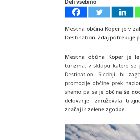
Deli vsebino
Mestna občina Koper je v zak
Destination. Zdaj potrebuje 
Mestna občina Koper je le
turizma
, v sklopu katere se
Destination. Slednji bi za
promocije občine prek nacio
shemo pa se je
občina še do
delovanje, združevala trajn
značaj in zelene zgodbe.