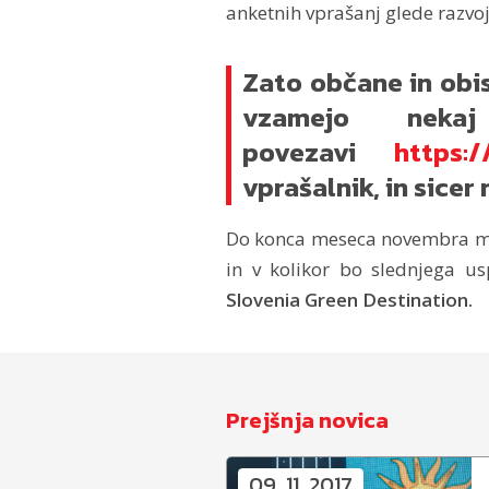
anketnih vprašanj glede razvoj
Zato občane in obi
vzamejo nek
povezavi
https:/
vprašalnik, in sicer
Do konca meseca novembra mo
in v kolikor bo slednjega u
Slovenia Green Destination.
Prejšnja novica
09. 11. 2017