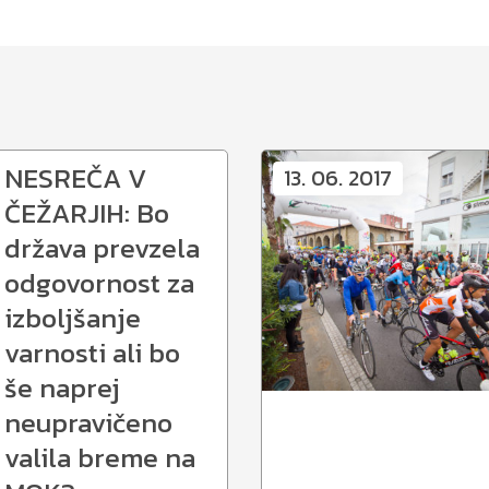
NESREČA V
13. 06. 2017
ČEŽARJIH: Bo
država prevzela
odgovornost za
izboljšanje
varnosti ali bo
še naprej
neupravičeno
valila breme na