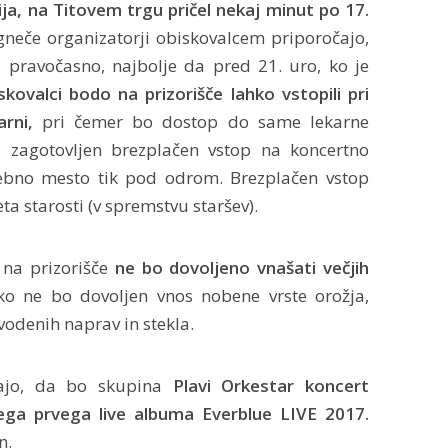
nija, na Titovem trgu pričel nekaj minut po 17.
gneče organizatorji obiskovalcem priporočajo,
o pravočasno, najbolje da pred 21. uro, ko je
skovalci bodo na prizorišče lahko vstopili pri
rni,
pri čemer bo dostop do same lekarne
i zagotovljen brezplačen vstop na koncertno
sebno mesto tik pod odrom. Brezplačen vstop
ta starosti (v spremstvu staršev).
 na prizorišče
ne bo dovoljeno vnašati večjih
o ne bo dovoljen vnos nobene vrste orožja,
vodenih naprav in stekla.
ajo, da bo skupina
Plavi Orkestar koncert
jega prvega live albuma Everblue LIVE 2017.
n.