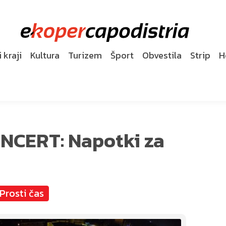
 kraji
Kultura
Turizem
Šport
Obvestila
Strip
H
NCERT: Napotki za
Prosti čas