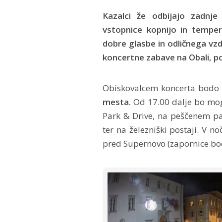
Kazalci že odbijajo zadnje
vstopnice kopnijo in temper
dobre glasbe in odličnega vzd
koncertne zabave na Obali, po
Obiskovalcem koncerta bodo 
mesta.
Od 17.00 dalje bo mog
Park & Drive, na peščenem par
ter na železniški postaji. V n
pred Supernovo (zapornice bod