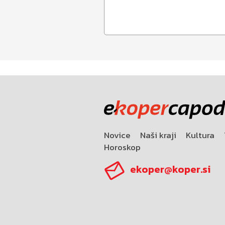
Novice
Naši kraji
Kultura
Horoskop
ekoper@koper.si