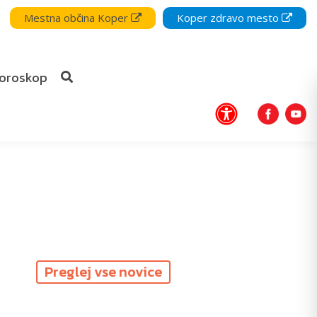
Mestna občina Koper
Koper zdravo mesto
oroskop
Preglej vse novice