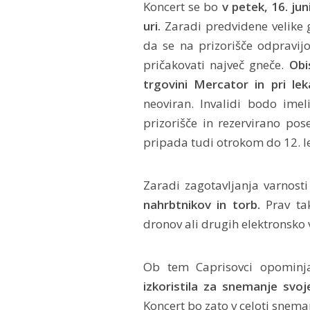
Koncert se bo
v petek, 16. ju
uri.
Zaradi predvidene velike 
da se na prizorišče odpravij
pričakovati največ gneče.
Obi
trgovini Mercator in pri leka
neoviran. Invalidi bodo imel
prizorišče in rezervirano po
pripada tudi otrokom do 12. le
Zaradi zagotavljanja varnosti
nahrbtnikov in torb.
Prav tak
dronov ali drugih elektronsko 
Ob tem Caprisovci opominj
izkoristila za snemanje svo
Koncert bo zato v celoti snema