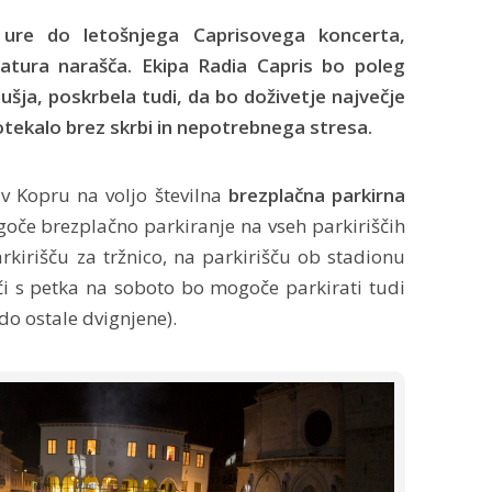
 ure do letošnjega Caprisovega koncerta,
atura narašča. Ekipa Radia Capris bo poleg
ušja, poskrbela tudi, da bo doživetje največje
tekalo brez skrbi in nepotrebnega stresa.
v Kopru na voljo številna
brezplačna parkirna
oče brezplačno parkiranje na vseh parkiriščih
kirišču za tržnico, na parkirišču ob stadionu
oči s petka na soboto bo mogoče parkirati tudi
o ostale dvignjene).