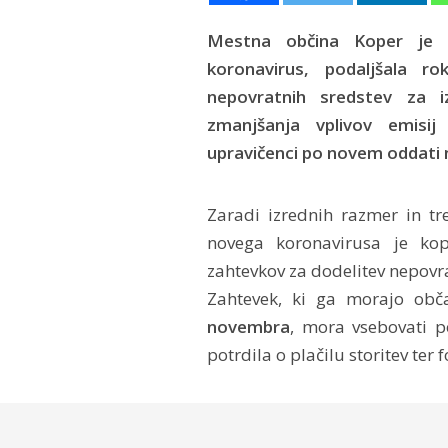
Mestna občina Koper je z
koronavirus, podaljšala r
nepovratnih sredstev za 
zmanjšanja vplivov emisij
upravičenci po novem oddati 
Zaradi izrednih razmer in tre
novega koronavirusa je kop
zahtevkov za dodelitev nepovra
Zahtevek, ki ga morajo ob
novembra
, mora vsebovati p
potrdila o plačilu storitev ter 