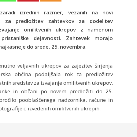
aradi izrednih razmer, vezanih na novi
ok za predložitev zahtevkov za dodelitev
izvajanje omilitvenih ukrepov z namenom
 pristaniške dejavnosti. Zahtevek morajo
najkasneje do srede, 25. novembra.
nutno veljavnih ukrepov za zajezitev širjenja
rska občina podaljšala rok za predložitev
tnih sredstev za izvajanje omilitvenih ukrepov.
čanke in občani po novem predložiti do
25.
oročilo pooblaščenega nadzornika, račune in
fotografije o izvedenih omilitvenih ukrepih.