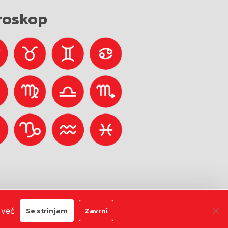
roskop
Avtorji:
Emigma
Se strinjam
Zavrni
 več