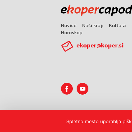
Novice
Naši kraji
Kultura
Horoskop
ekoper@koper.si
© 2026
Mestna občina Koper
Spletno mesto uporablja pišk
Pravno obvestilo in zase