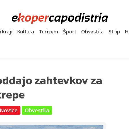
 kraji
Kultura
Turizem
Šport
Obvestila
Strip
H
 oddajo zahtevkov za
krepe
Novice
Obvestila