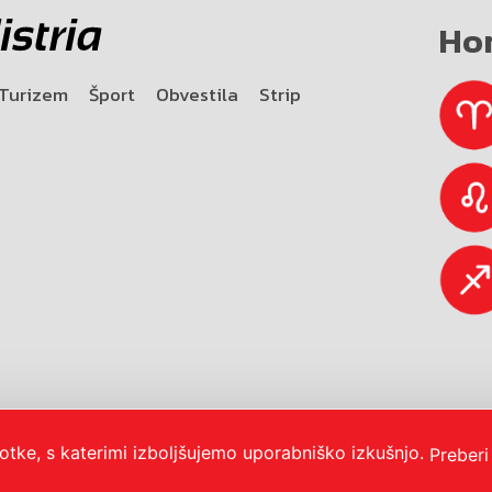
Ho
Turizem
Šport
Obvestila
Strip
otke, s katerimi izboljšujemo uporabniško izkušnjo.
Preberi
bnost
O portalu
Oglaševanje
Izjava o dostopnosti