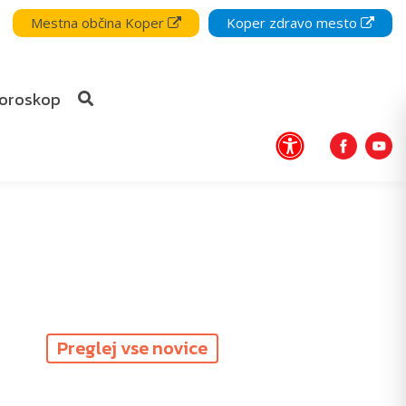
Mestna občina Koper
Koper zdravo mesto
oroskop
Preglej vse novice