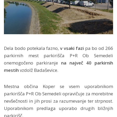
Dela bodo potekala fazno,
v vsaki fazi
pa bo od 266
parkirnih mest parkirišča P+R Ob Semedeli
onemogočeno parkiranje
na največ 40 parkirnih
mestih
vzdolž Badaševice.
Mestna občina Koper se vsem uporabnikom
parkirišča P+R Ob Semedeli opravičuje za morebitne
nevšečnosti in jih prosi za razumevanje ter strpnost.
Uporabnikom predlaga uporabo drugih bližnjih
parkirišč.