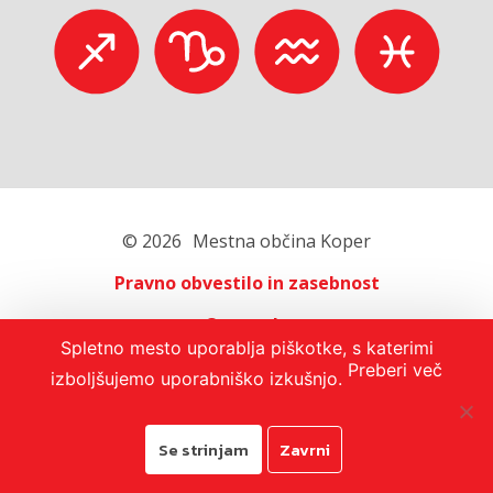
© 2026
Mestna občina Koper
Pravno obvestilo in zasebnost
O portalu
Spletno mesto uporablja piškotke, s katerimi
Oglaševanje
Preberi več
izboljšujemo uporabniško izkušnjo.
Izjava o dostopnosti
Se strinjam
Zavrni
Avtorji:
Emigma