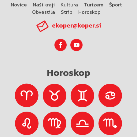
Novice
Naši kraji
Kultura
Turizem
Šport
Obvestila
Strip
Horoskop
ekoper@koper.si
Horoskop