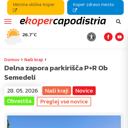
Mestna občina Koper
Koper zdravo mesto
26.7°C
›
›
Domov
Naši kraji
Delna zapora parkirišča P+R Ob
Semedeli
28. 05. 2026
Naši kraji
Novice
Obvestila
Preglej vse novice