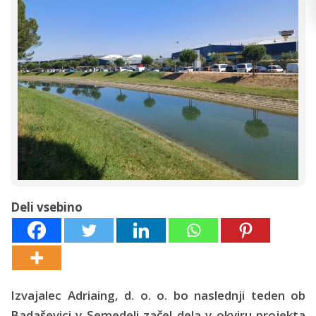
Deli vsebino
Izvajalec Adriaing, d. o. o. bo naslednji teden ob
Badaševici v Semedeli začel dela v okviru projekta