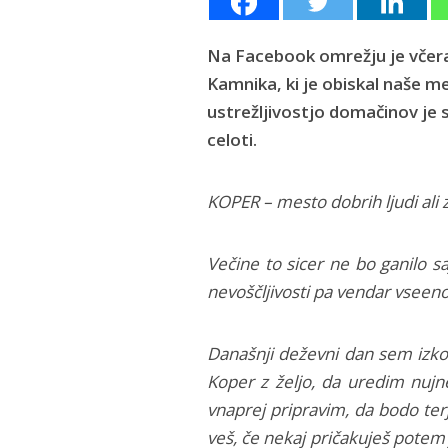
Na Facebook omrežju je včeraj
Kamnika, ki je obiskal naše m
ustrežljivostjo domačinov je s
celoti.
KOPER – mesto dobrih ljudi ali 
Večine to sicer ne bo ganilo saj
nevoščljivosti pa vendar vseeno
Današnji deževni dan sem izkori
Koper z željo, da uredim nujn
vnaprej pripravim, da bodo terj
veš, če nekaj pričakuješ potem 