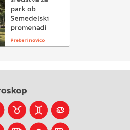
park ob
Semedelski
promenadi
Preberi novico
roskop