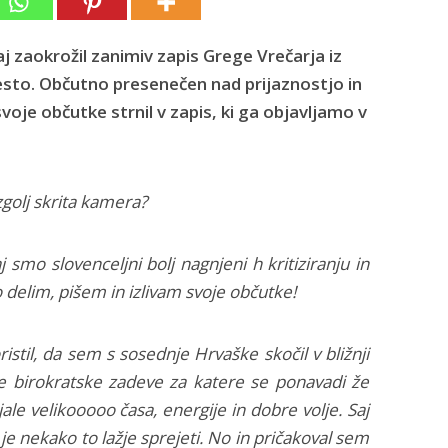
 zaokrožil zanimiv zapis Grege Vrečarja iz
esto. Občutno presenečen nad prijaznostjo in
voje občutke strnil v zapis, ki ga objavljamo v
zgolj skrita kamera?
 smo slovenceljni bolj nagnjeni h kritiziranju in
 delim, pišem in izlivam svoje občutke!
stil, da sem s sosednje Hrvaške skočil v bližnji
e birokratske zadeve za katere se ponavadi že
ale velikooooo časa, energije in dobre volje. Saj
je nekako to lažje sprejeti. No in pričakoval sem