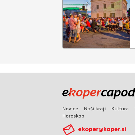
Novice
Naši kraji
Kultura
Horoskop
ekoper@koper.si