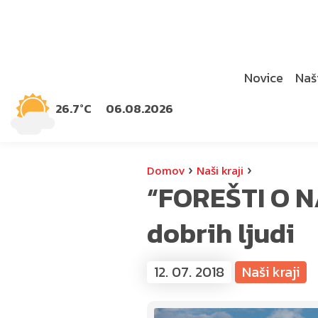
Novice
Naši
26.7°C
06.08.2026
›
›
Domov
Naši kraji
“FOREŠTI O N
dobrih ljudi
12. 07. 2018
Naši kraji