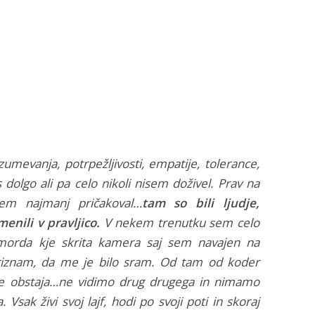
zumevanja, potrpežljivosti, empatije, tolerance,
 dolgo ali pa celo nikoli nisem doživel. Prav na
em najmanj pričakoval…
tam so bili ljudje,
enili v pravljico.
V nekem trenutku sem celo
 morda kje skrita kamera saj sem navajen na
iznam, da me je bilo sram. Od tam od koder
ne obstaja…ne vidimo drug drugega in nimamo
 Vsak živi svoj lajf, hodi po svoji poti in skoraj