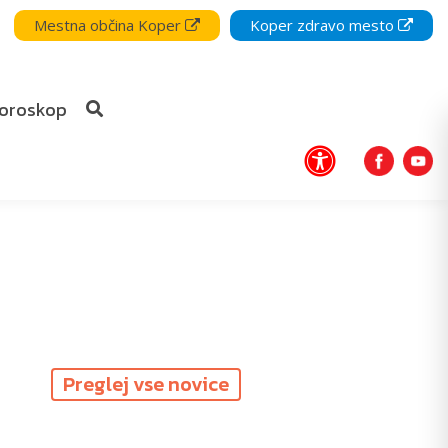
Mestna občina Koper
Koper zdravo mesto
oroskop
Preglej vse novice