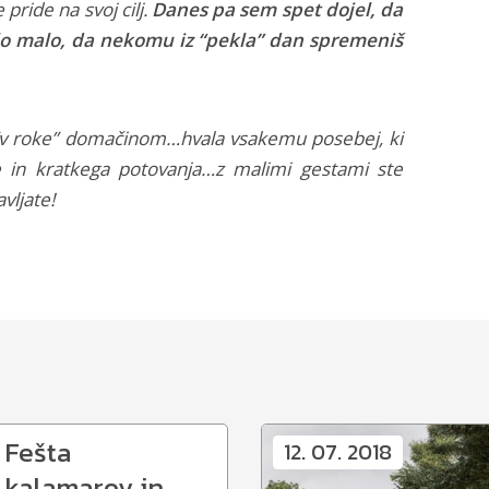
pride na svoj cilj.
Danes pa sem spet dojel, da
zelo malo, da nekomu iz “pekla” dan spremeniš
i “v roke” domačinom…hvala vsakemu posebej, ki
 in kratkega potovanja…z malimi gestami ste
avljate!
Fešta
12. 07. 2018
kalamarov in