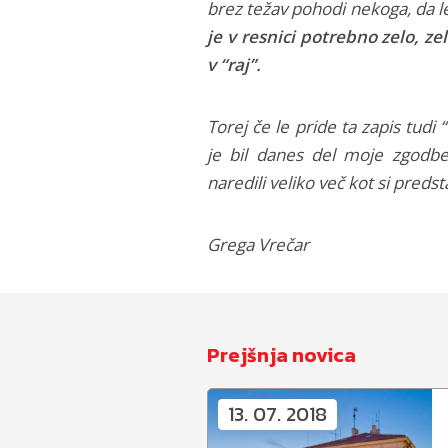
brez težav pohodi nekoga, da le 
je v resnici potrebno zelo, 
v “raj”.
Torej če le pride ta zapis tud
je bil danes del moje zgodbe
naredili veliko več kot si predst
Grega Vrečar
Prejšnja novica
13. 07. 2018