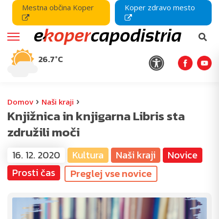
Mestna občina Koper
Koper zdravo mesto
26.7°C
›
›
Domov
Naši kraji
Knjižnica in knjigarna Libris sta
združili moči
16. 12. 2020
Kultura
Naši kraji
Novice
Prosti čas
Preglej vse novice