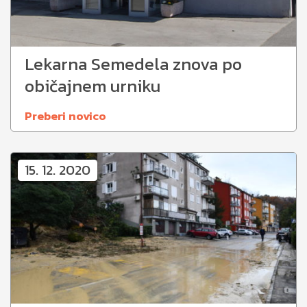
Lekarna Semedela znova po
običajnem urniku
Preberi novico
15. 12. 2020