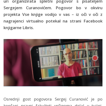
uri organizirata spletni pogovor s pisateljem
Sergejem Curanovićem. Pogovor bo v okviru
projekta Vse knjige vodijo v vas – iz oči v oči z
nagrajenci virtualno potekal na strani Facebook
knjigarne Libris.
Osrednji gost pogovora Sergej Curanović je po
končani pravni fakulteti večinoma delal v tujini,