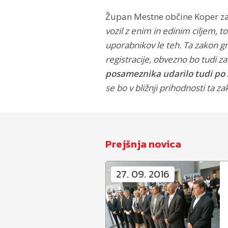
Župan Mestne občine Koper za
vozil z enim in edinim ciljem, 
uporabnikov le teh. Ta zakon gr
registracije, obvezno bo tudi za
posameznika udarilo tudi po ž
se bo v bližnji prihodnosti ta za
Prejšnja novica
27. 09. 2016