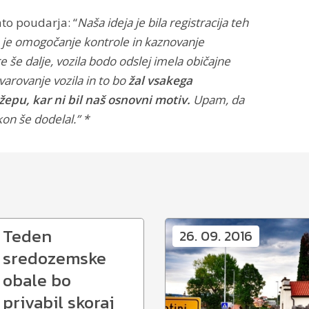
to poudarja: “
Naša ideja je bila registracija teh
to je omogočanje kontrole in kaznovanje
e še dalje, vozila bodo odslej imela običajne
varovanje vozila in to bo
žal vsakega
epu, kar ni bil naš osnovni motiv.
Upam, da
kon še dodelal.” *
Teden
26. 09. 2016
sredozemske
obale bo
privabil skoraj