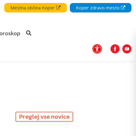
Mestna občina Koper
Koper zdravo mesto
oroskop
Preglej vse novice