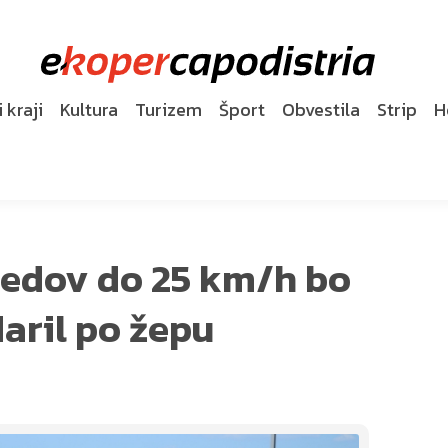
 kraji
Kultura
Turizem
Šport
Obvestila
Strip
H
edov do 25 km/h bo
aril po žepu