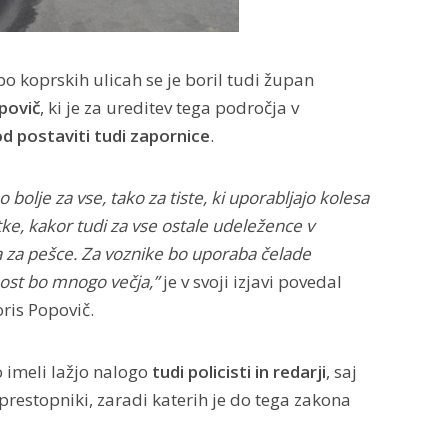
o koprskih ulicah se je boril tudi župan
povič
, ki je za ureditev tega področja v
d postaviti tudi zapornice
.
olje za vse, tako za tiste, ki uporabljajo kolesa
tke, kakor tudi za vse ostale udeležence v
 za pešce. Za voznike bo uporaba čelade
nost bo mnogo večja,”
je v svoji izjavi povedal
ris Popovič.
 imeli lažjo nalogo
tudi policisti in redarji
, saj
prestopniki, zaradi katerih je do tega zakona