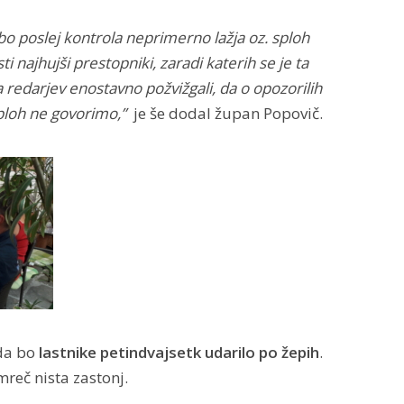
 bo poslej kontrola neprimerno lažja oz. sploh
ti najhujši prestopniki, zaradi katerih se je ta
a redarjev enostavno požvižgali, da o opozorilih
ploh ne govorimo,”
je še dodal župan Popovič.
 da bo
lastnike petindvajsetk udarilo po žepih
.
mreč nista zastonj.