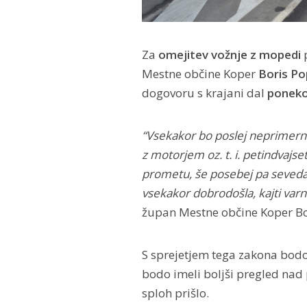
Za
omejitev vožnje z mopedi
p
Mestne občine Koper
Boris Po
dogovoru s krajani dal
poneko
“Vsekakor bo poslej neprimerno b
z motorjem oz. t. i. petindvajse
prometu, še posebej pa seveda
vsekakor dobrodošla, kajti var
župan Mestne občine Koper Bo
S sprejetjem tega zakona bodo
bodo imeli boljši pregled nad 
sploh prišlo.