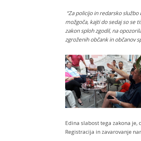
“Za policijo in redarsko službo
možgoča, kajti do sedaj so se tis
zakon sploh zgodil, na opozoril
zgroženih občank in občanov s
Edina slabost tega zakona je,
Registracija in zavarovanje na