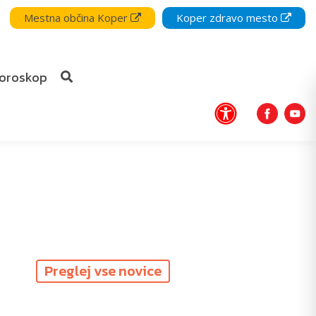
Mestna občina Koper
Koper zdravo mesto
oroskop
Preglej vse novice