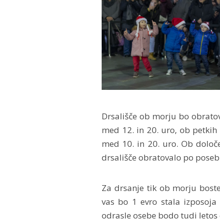
Drsališče ob morju bo obratov
med 12. in 20. uro, ob petkih
med 10. in 20. uro. Ob določ
drsališče obratovalo po pose
Za drsanje tik ob morju boste
vas bo 1 evro stala izposoja 
odrasle osebe bodo tudi letos 