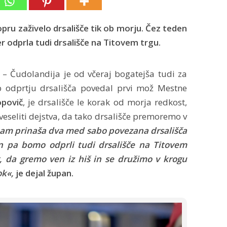
pru zaživelo drsališče tik ob morju. Čez teden
 odprla tudi drsališče na Titovem trgu.
 – Čudolandija je od včeraj bogatejša tudi za
b odprtju drsališča povedal prvi mož Mestne
opovič
, je drsališče le korak od morja redkost,
veseliti dejstva, da tako drsališče premoremo v
am prinaša dva med sabo povezana drsališča
n pa bomo odprli tudi drsališče na Titovem
, da gremo ven iz hiš in se družimo v krogu
ok«,
je dejal župan.