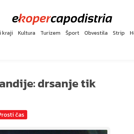
 kraji
Kultura
Turizem
Šport
Obvestila
Strip
H
ndije: drsanje tik
Prosti čas