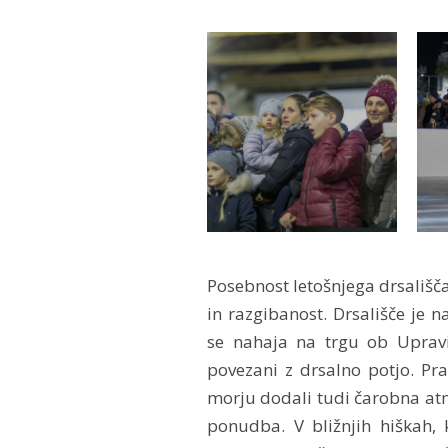
Posebnost letošnjega drsališča
in razgibanost. Drsališče je n
se nahaja na trgu ob Uprav
povezani z drsalno potjo. Pr
morju dodali tudi čarobna at
ponudba. V bližnjih hiškah, 