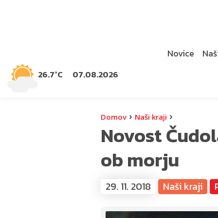
Novice
Naši
26.7°C
07.08.2026
›
›
Domov
Naši kraji
Novost Čudola
ob morju
29. 11. 2018
Naši kraji