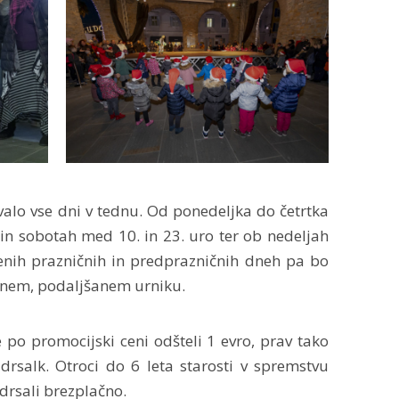
alo vse dni v tednu. Od ponedeljka do četrtka
 in sobotah med 10. in 23. uro ter ob nedeljah
enih prazničnih in predprazničnih dneh pa bo
bnem, podaljšanem urniku.
 po promocijski ceni odšteli 1 evro, prav tako
drsalk. Otroci do 6 leta starosti v spremstvu
drsali brezplačno.