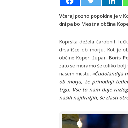
Včeraj pozno popoldne je v Ko
dni pa bo Mestna občina Koper
Koprska dežela čarobnih lučk
drsališče ob morju. Kot je o
občine Koper, župan
Boris P
zato se moramo še toliko bolj 
našem mestu.
»Čudolandija n
ob morju, že prihodnji tede
trgu. Vse to nam daje razlog
naših najdražjih, še zlasti otr