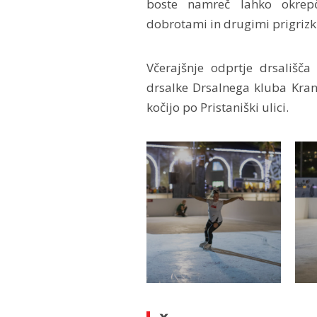
boste namreč lahko okrepča
dobrotami in drugimi prigrizk
Včerajšnje odprtje drsališča
drsalke Drsalnega kluba Kranj
kočijo po Pristaniški ulici.