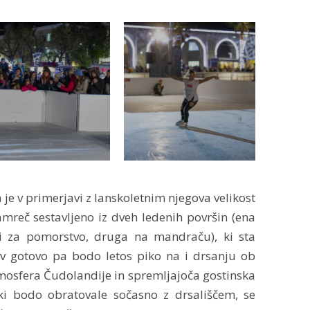
 je v primerjavi z lanskoletnim njegova velikost
amreč sestavljeno iz dveh ledenih površin (ena
i za pomorstvo, druga na mandraču), ki sta
av gotovo pa bodo letos piko na i drsanju ob
mosfera Čudolandije in spremljajoča gostinska
ki bodo obratovale sočasno z drsališčem, se