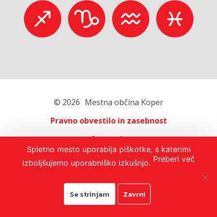
© 2026
Mestna občina Koper
Pravno obvestilo in zasebnost
O portalu
Spletno mesto uporablja piškotke, s katerimi
Oglaševanje
Preberi več
izboljšujemo uporabniško izkušnjo.
Izjava o dostopnosti
Se strinjam
Zavrni
Avtorji:
Emigma