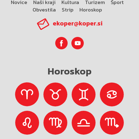
Novice
Naši kraji
Kultura
Turizem
Šport
Obvestila
Strip
Horoskop
ekoper@koper.si
Horoskop