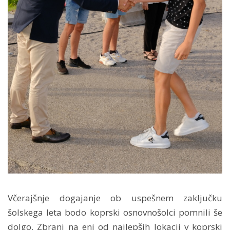
Včerajšnje dogajanje ob uspešnem zaključku
šolskega leta bodo koprski osnovnošolci pomnili še
dolgo. Zbrani na eni od najlepših lokacij v koprski