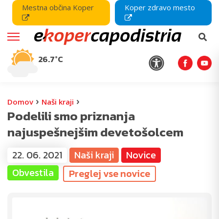
Mestna občina Koper
Koper zdravo mesto
26.7°C
›
›
Domov
Naši kraji
Podelili smo priznanja
najuspešnejšim devetošolcem
22. 06. 2021
Naši kraji
Novice
Obvestila
Preglej vse novice