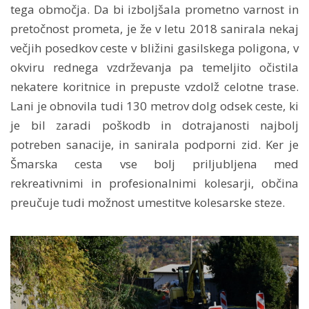
tega območja. Da bi izboljšala prometno varnost in
pretočnost prometa, je že v letu 2018 sanirala nekaj
večjih posedkov ceste v bližini gasilskega poligona, v
okviru rednega vzdrževanja pa temeljito očistila
nekatere koritnice in prepuste vzdolž celotne trase.
Lani je obnovila tudi 130 metrov dolg odsek ceste, ki
je bil zaradi poškodb in dotrajanosti najbolj
potreben sanacije, in sanirala podporni zid. Ker je
Šmarska cesta vse bolj priljubljena med
rekreativnimi in profesionalnimi kolesarji, občina
preučuje tudi možnost umestitve kolesarske steze.