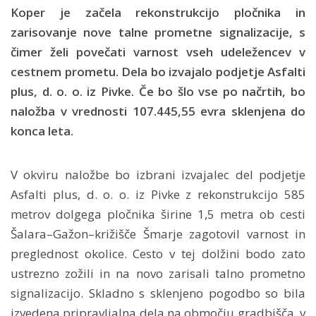
Koper je začela rekonstrukcijo pločnika in
zarisovanje nove talne prometne signalizacije, s
čimer želi povečati varnost vseh udeležencev v
cestnem prometu. Dela bo izvajalo podjetje Asfalti
plus, d. o. o. iz Pivke. Če bo šlo vse po načrtih, bo
naložba v vrednosti 107.445,55 evra sklenjena do
konca leta.
V okviru naložbe bo izbrani izvajalec del podjetje
Asfalti plus, d. o. o. iz Pivke z rekonstrukcijo 585
metrov dolgega pločnika širine 1,5 metra ob cesti
Šalara–Gažon–križišče Šmarje zagotovil varnost in
preglednost okolice. Cesto v tej dolžini bodo zato
ustrezno zožili in na novo zarisali talno prometno
signalizacijo. Skladno s sklenjeno pogodbo so bila
izvedena pripravljalna dela na območju gradbišča, v