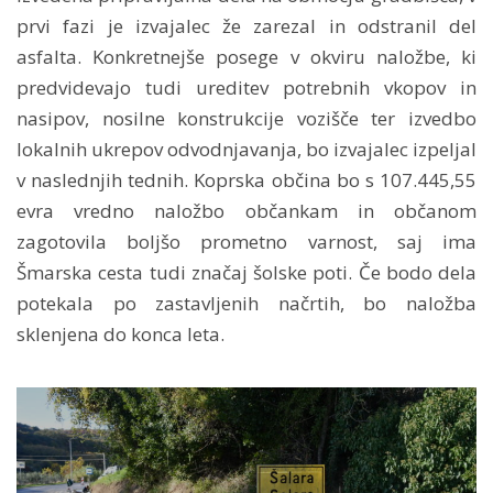
prvi fazi je izvajalec že zarezal in odstranil del
asfalta. Konkretnejše posege v okviru naložbe, ki
predvidevajo tudi ureditev potrebnih vkopov in
nasipov, nosilne konstrukcije vozišče ter izvedbo
lokalnih ukrepov odvodnjavanja, bo izvajalec izpeljal
v naslednjih tednih. Koprska občina bo s 107.445,55
evra vredno naložbo občankam in občanom
zagotovila boljšo prometno varnost, saj ima
Šmarska cesta tudi značaj šolske poti. Če bodo dela
potekala po zastavljenih načrtih, bo naložba
sklenjena do konca leta.