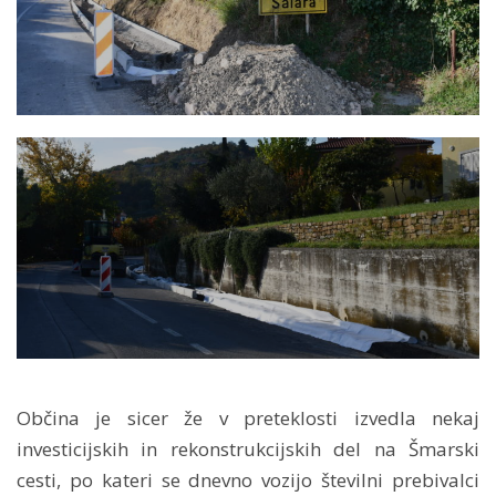
Občina je sicer že v preteklosti izvedla nekaj
investicijskih in rekonstrukcijskih del na Šmarski
cesti, po kateri se dnevno vozijo številni prebivalci