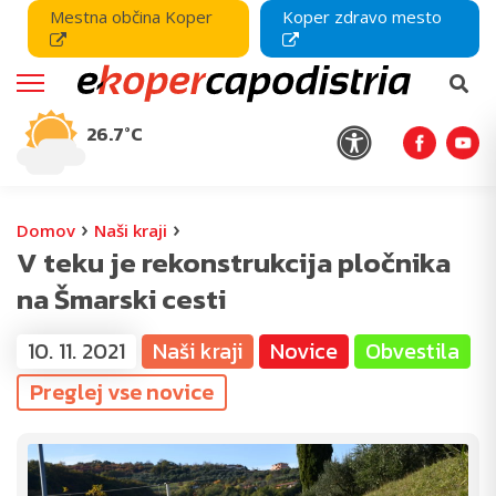
Mestna občina Koper
Koper zdravo mesto
26.7°C
›
›
Domov
Naši kraji
V teku je rekonstrukcija pločnika
na Šmarski cesti
10. 11. 2021
Naši kraji
Novice
Obvestila
Preglej vse novice