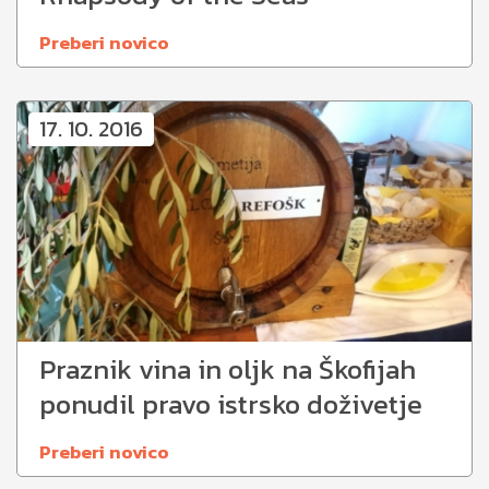
Preberi novico
17. 10. 2016
Praznik vina in oljk na Škofijah
ponudil pravo istrsko doživetje
Preberi novico