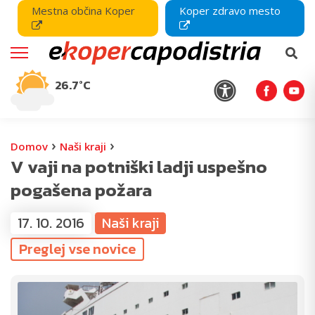
Mestna občina Koper
Koper zdravo mesto
26.7°C
›
›
Domov
Naši kraji
V vaji na potniški ladji uspešno
pogašena požara
17. 10. 2016
Naši kraji
Preglej vse novice