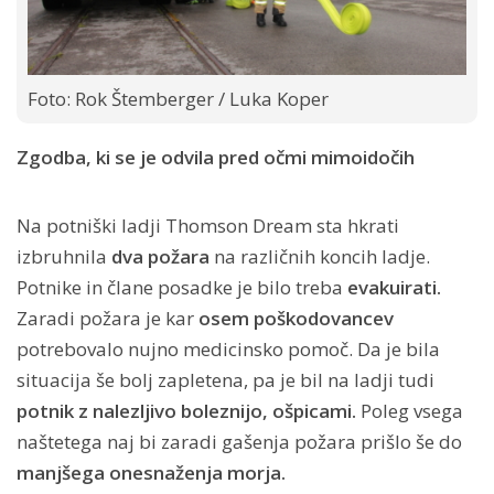
Foto: Rok Štemberger / Luka Koper
Zgodba, ki se je odvila pred očmi mimoidočih
Na potniški ladji Thomson Dream sta hkrati
izbruhnila
dva požara
na različnih koncih ladje.
Potnike in člane posadke je bilo treba
evakuirati.
Zaradi požara je kar
osem poškodovancev
potrebovalo
nujno medicinsko pomoč. Da je bila
situacija še bolj zapletena, pa je bil na ladji tudi
potnik z nalezljivo boleznijo, ošpicami.
Poleg vsega
naštetega naj bi zaradi gašenja požara prišlo še do
manjšega onesnaženja morja.