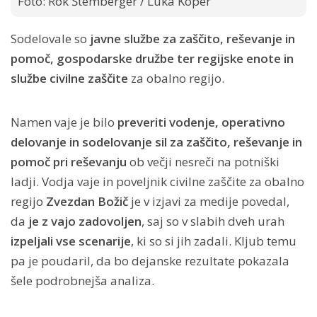
Foto: Rok Štemberger / Luka Koper
Sodelovale so
javne službe za zaščito, reševanje in
pomoč, gospodarske družbe ter regijske enote in
službe civilne zaščite
za obalno regijo.
Namen vaje je bilo
preveriti vodenje, operativno
delovanje in sodelovanje sil za zaščito, reševanje in
pomoč pri reševanju
ob večji nesreči na potniški
ladji. Vodja vaje in poveljnik civilne zaščite za obalno
regijo
Zvezdan Božič
je v izjavi za medije povedal,
da
je z vajo zadovoljen
, saj so v slabih dveh urah
izpeljali vse scenarije
, ki so si jih zadali. Kljub temu
pa je poudaril, da bo dejanske rezultate pokazala
šele podrobnejša analiza.