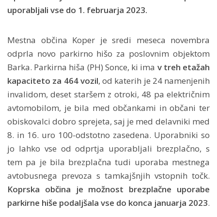
uporabljali vse do 1. februarja 2023.
Mestna občina Koper je sredi meseca novembra
odprla novo parkirno hišo za poslovnim objektom
Barka. Parkirna hiša (PH) Sonce, ki ima
v treh etažah
kapaciteto za 464 vozil
, od katerih je 24 namenjenih
invalidom, deset staršem z otroki, 48 pa električnim
avtomobilom, je bila med občankami in občani ter
obiskovalci dobro sprejeta, saj je med delavniki med
8. in 16. uro 100-odstotno zasedena. Uporabniki so
jo lahko vse od odprtja uporabljali brezplačno, s
tem pa je bila brezplačna tudi uporaba mestnega
avtobusnega prevoza s tamkajšnjih vstopnih točk.
Koprska občina je možnost brezplačne uporabe
parkirne hiše podaljšala vse do konca januarja 2023
.