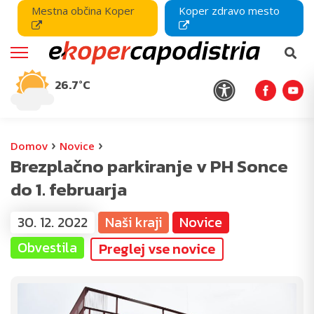
Mestna občina Koper
Koper zdravo mesto
26.7°C
›
›
Domov
Novice
Brezplačno parkiranje v PH Sonce
do 1. februarja
30. 12. 2022
Naši kraji
Novice
Obvestila
Preglej vse novice