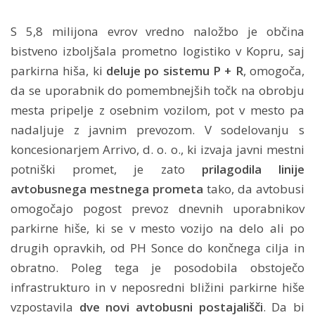
S 5,8 milijona evrov vredno naložbo je občina
bistveno izboljšala prometno logistiko v Kopru, saj
parkirna hiša, ki
deluje
po sistemu P + R
, omogoča,
da se uporabnik do pomembnejših točk na obrobju
mesta pripelje z osebnim vozilom, pot v mesto pa
nadaljuje z javnim prevozom. V sodelovanju s
koncesionarjem Arrivo, d. o. o., ki izvaja javni mestni
potniški promet, je zato
prilagodila linije
avtobusnega mestnega prometa
tako, da avtobusi
omogočajo pogost prevoz dnevnih uporabnikov
parkirne hiše, ki se v mesto vozijo na delo ali po
drugih opravkih, od PH Sonce do končnega cilja in
obratno. Poleg tega je posodobila obstoječo
infrastrukturo in v neposredni bližini parkirne hiše
vzpostavila
dve novi avtobusni postajališči
. Da bi