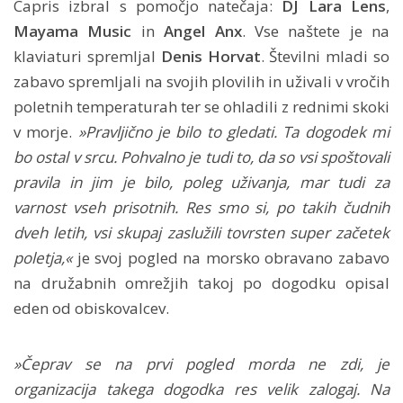
Capris
izbral s pomočjo natečaja:
DJ Lara
Lens
,
Mayama Music
in
Angel Anx
. Vse naštete je na
klaviaturi spremljal
Denis Horvat
. Številni mladi so
zabavo spremljali na svojih plovilih in uživali v vročih
poletnih temperaturah ter se ohladili z rednimi skoki
v morje.
»Pravljično je bilo to gledati. Ta dogodek mi
bo ostal v srcu. Pohvalno je tudi to, da so vsi spoštovali
pravila in jim je bilo, poleg uživanja, mar tudi za
varnost vseh prisotnih. Res smo si, po takih čudnih
dveh letih, vsi skupaj zaslužili tovrsten super začetek
poletja,«
je svoj pogled na morsko obravano zabavo
na družabnih omrežjih takoj po dogodku opisal
eden od obiskovalcev.
»Čeprav se na prvi pogled morda ne zdi, je
organizacija takega dogodka res velik zalogaj. Na