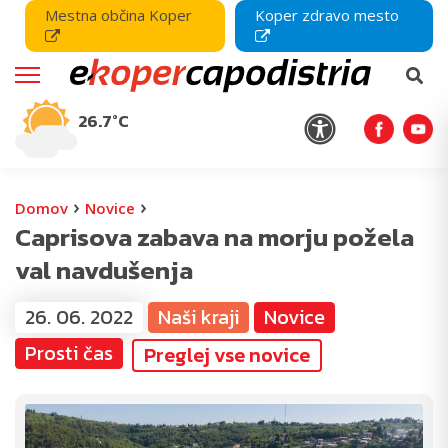
Mestna občina Koper
Koper zdravo mesto
26.7°C
›
›
Domov
Novice
Caprisova zabava na morju požela
val navdušenja
26. 06. 2022
Naši kraji
Novice
Prosti čas
Preglej vse novice