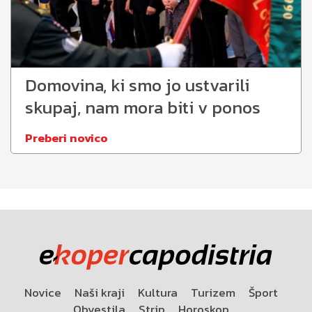
Domovina, ki smo jo ustvarili
skupaj, nam mora biti v ponos
Preberi novico
Novice
Naši kraji
Kultura
Turizem
Šport
Obvestila
Strip
Horoskop