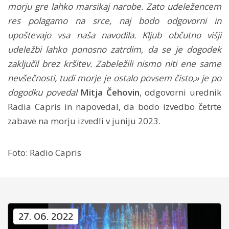
morju gre lahko marsikaj narobe. Zato udeležencem
res polagamo na srce, naj bodo odgovorni in
upoštevajo vsa naša navodila. Kljub občutno višji
udeležbi lahko ponosno zatrdim, da se je dogodek
zaključil brez kršitev. Zabeležili nismo niti ene same
nevšečnosti, tudi morje je ostalo povsem čisto,» je po
dogodku povedal
Mitja Čehovin
, odgovorni urednik
Radia Capris in napovedal, da bodo izvedbo četrte
zabave na morju izvedli v juniju 2023.
Foto: Radio Capris
27. 06. 2022