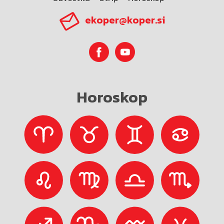
ekoper@koper.si
Horoskop