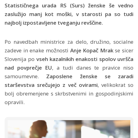
Statističnega urada RS (Surs) ženske še vedno
zaslužijo manj kot moški, v starosti pa so tudi
najbolj izpostavljene tveganju revščine.
Po navedbah ministrice za delo, družino, socialne
zadeve in enake možnosti
Anje Kopač Mrak
se sicer
Slovenija po
vseh kazalnikih enakosti spolov uvršča
nad povprečje EU
, a tudi danes te pravice niso
samoumevne.
Zaposlene ženske se zaradi
starševstva srečujejo z več ovirami
, velikokrat so
bolj obremenjene s skrbstvenimi in gospodinjskimi
opravili.