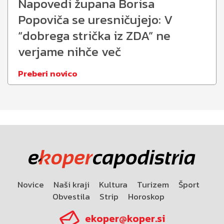
Napovedi župana Borisa
Popoviča se uresničujejo: V
“dobrega strička iz ZDA” ne
verjame nihče več
Preberi novico
Novice
Naši kraji
Kultura
Turizem
Šport
Obvestila
Strip
Horoskop
ekoper@koper.si