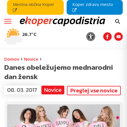
Mestna občina Koper
Koper zdravo mesto
26.7°C
›
›
Domov
Novice
Danes obeležujemo mednarodni
dan žensk
08. 03. 2017
Novice
Preglej vse novice