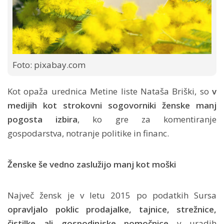
Foto: pixabay.com
Kot opaža urednica Metine liste Nataša Briški, so
v
medijih kot strokovni sogovorniki ženske manj
pogosta izbira
, ko gre za komentiranje
gospodarstva, notranje politike in financ.
Ženske še vedno zaslužijo manj kot moški
Največ žensk je v letu 2015 po podatkih Sursa
opravljalo poklic prodajalke, tajnice, strežnice,
čistilke ali gospodinjske pomočnice
v uradih