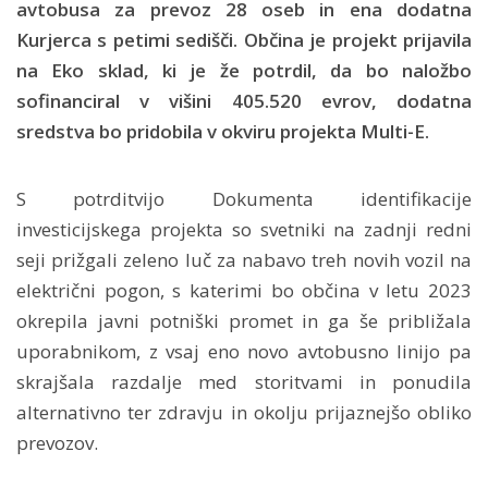
avtobusa za prevoz 28 oseb in ena dodatna
Kurjerca s petimi sedišči. Občina je projekt prijavila
na Eko sklad, ki je že potrdil, da bo naložbo
sofinanciral v višini 405.520 evrov, dodatna
sredstva bo pridobila v okviru projekta Multi-E.
S potrditvijo Dokumenta identifikacije
investicijskega projekta so svetniki na zadnji redni
seji prižgali zeleno luč za nabavo treh novih vozil na
električni pogon, s katerimi bo občina v letu 2023
okrepila javni potniški promet in ga še približala
uporabnikom, z vsaj eno novo avtobusno linijo pa
skrajšala razdalje med storitvami in ponudila
alternativno ter zdravju in okolju prijaznejšo obliko
prevozov.