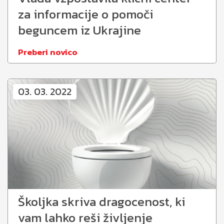
za informacije o pomoči
beguncem iz Ukrajine
Preberi novico
03. 03. 2022
Školjka skriva dragocenost, ki
vam lahko reši življenje