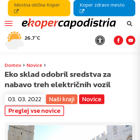
Mestna občina Koper
Koper zdravo mesto
26.7°C
›
›
Domov
Novice
Eko sklad odobril sredstva za
nabavo treh električnih vozil
03. 03. 2022
Naši kraji
Novice
Preglej vse novice