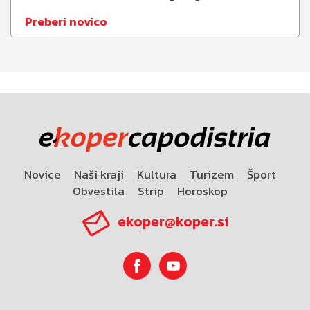
Preberi novico
Novice
Naši kraji
Kultura
Turizem
Šport
Obvestila
Strip
Horoskop
ekoper@koper.si