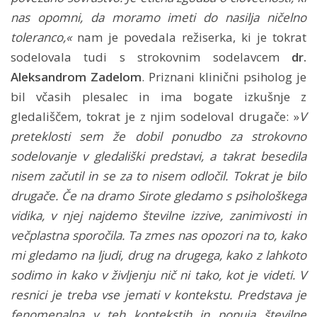
nas opomni, da moramo imeti do nasilja ničelno
toleranco,«
nam je povedala režiserka, ki je tokrat
sodelovala tudi s strokovnim sodelavcem
dr.
Aleksandrom Zadelom
. Priznani klinični psiholog je
bil včasih plesalec in ima bogate izkušnje z
gledališčem, tokrat je z njim sodeloval drugače: »
V
preteklosti sem že dobil ponudbo za strokovno
sodelovanje v gledališki predstavi, a takrat besedila
nisem začutil in se za to nisem odločil. Tokrat je bilo
drugače. Če na dramo Sirote gledamo s psihološkega
vidika, v njej najdemo številne izzive, zanimivosti in
večplastna sporočila. Ta zmes nas opozori na to, kako
mi gledamo na ljudi, drug na drugega, kako z lahkoto
sodimo in kako v življenju nič ni tako, kot je videti. V
resnici je treba vse jemati v kontekstu. Predstava je
fenomenalna v teh kontekstih in ponuja številne