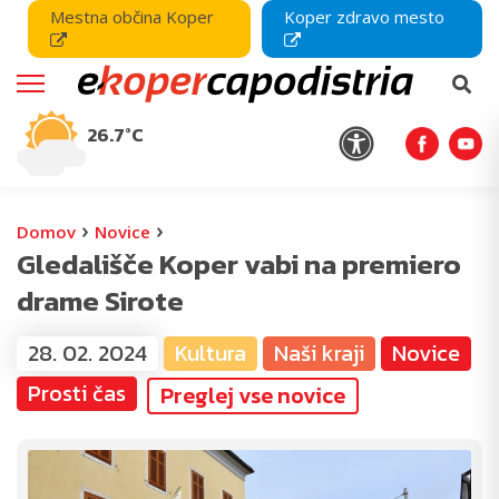
Mestna občina Koper
Koper zdravo mesto
26.7°C
›
›
Domov
Novice
Gledališče Koper vabi na premiero
drame Sirote
28. 02. 2024
Kultura
Naši kraji
Novice
Prosti čas
Preglej vse novice