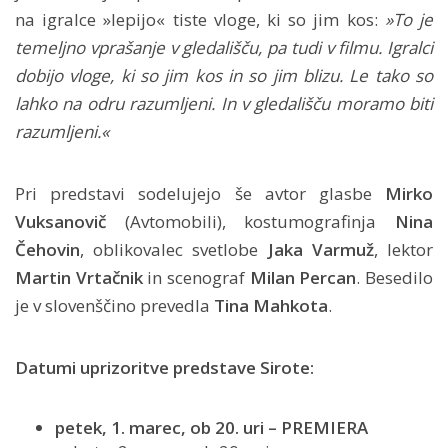
na igralce »lepijo« tiste vloge, ki so jim kos:
»To je
temeljno vprašanje v gledališču, pa tudi v filmu. Igralci
dobijo vloge, ki so jim kos in so jim blizu. Le tako so
lahko na odru razumljeni. In v gledališču moramo biti
razumljeni.«
Pri predstavi sodelujejo še avtor glasbe
Mirko
Vuksanovič
(Avtomobili), kostumografinja
Nina
Čehovin
, oblikovalec svetlobe
Jaka Varmuž
, lektor
Martin Vrtačnik
in scenograf
Milan Percan
. Besedilo
je v slovenščino prevedla
Tina Mahkota
.
Datumi uprizoritve predstave Sirote:
petek, 1. marec, ob 20. uri – PREMIERA