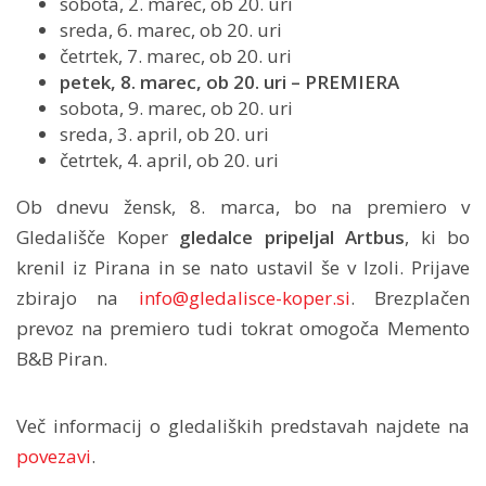
sobota, 2. marec, ob 20. uri
sreda, 6. marec, ob 20. uri
četrtek, 7. marec, ob 20. uri
petek, 8. marec, ob 20. uri – PREMIERA
sobota, 9. marec, ob 20. uri
sreda, 3. april, ob 20. uri
četrtek, 4. april, ob 20. uri
Ob dnevu žensk, 8. marca, bo na premiero v
Gledališče Koper
gledalce pripeljal Artbus
, ki bo
krenil iz Pirana in se nato ustavil še v Izoli. Prijave
zbirajo na
info@gledalisce-koper.si
. Brezplačen
prevoz na premiero tudi tokrat omogoča Memento
B&B Piran.
Več informacij o gledaliških predstavah najdete na
povezavi
.