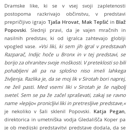
Dramske like, ki se v vsej svoji zapletenosti
postopoma razkrivajo občinstvu, v predstavi
prepričljivo igrajo
Tjaša Hrovat
,
Mak Tepšić
in
Blaž
Popovski
. Slednji pravi, da je vajen mračnih in
nasilnih predstav, ki od igralca zahtevajo globlji
vpogled vase.
»Vsi liki, ki sem jih igral v predstavah
Razparač, Indijc hoče u Bronx in v tej predstavi, se
borijo za ohranitev svoje moškosti. V preteklosti so bili
pohabljeni ali pa na splošno niso imeli lahkega
življenja. Razlika je, da se moj lik v Sirotah bori naprej,
ne želi pasti. Med vsemi liki v Sirotah je še najbolj
svetel. Sem se pa že začel spraševati, zakaj se ravno
name »lepijo« pronicljivi liki in pretresljive predstave,«
je nekoliko v šali sklenil Popovski.
Katja Pegan
,
direktorica in umetniška vodja Gledališča Koper pa
je ob medijski predstavitvi predstave dodala, da se