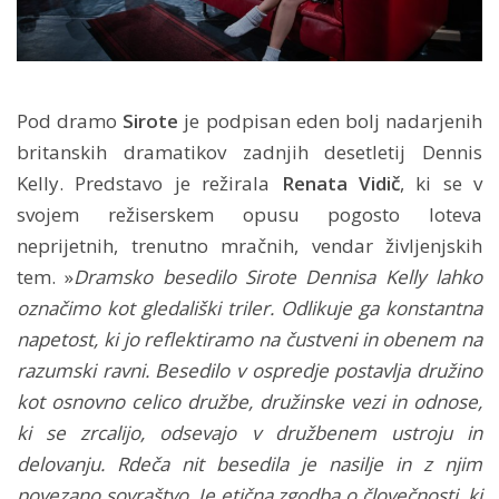
Pod dramo
Sirote
je podpisan eden bolj nadarjenih
britanskih dramatikov zadnjih desetletij Dennis
Kelly. Predstavo je režirala
Renata Vidič
, ki se v
svojem režiserskem opusu pogosto loteva
neprijetnih, trenutno mračnih, vendar življenjskih
tem. »
Dramsko besedilo Sirote Dennisa Kelly lahko
označimo kot gledališki triler. Odlikuje ga konstantna
napetost, ki jo reflektiramo na čustveni in obenem na
razumski ravni. Besedilo v ospredje postavlja družino
kot osnovno celico družbe, družinske vezi in odnose,
ki se zrcalijo, odsevajo v družbenem ustroju in
delovanju. Rdeča nit besedila je nasilje in z njim
povezano sovraštvo. Je etična zgodba o človečnosti, ki