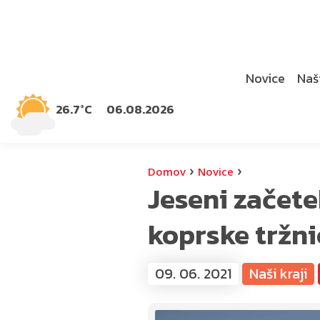
Novice
Naši
26.7°C
06.08.2026
›
›
Domov
Novice
Jeseni začete
koprske tržni
09. 06. 2021
Naši kraji