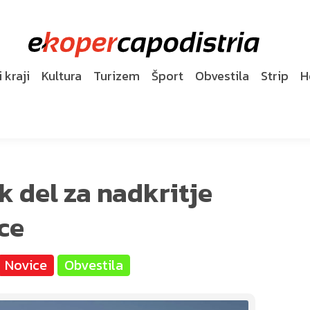
 kraji
Kultura
Turizem
Šport
Obvestila
Strip
H
k del za nadkritje
ce
Novice
Obvestila