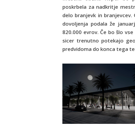
poskrbela za nadkritje mestn
delo branjevk in branjevcev.
dovoljenja podala že januar
820.000 evrov. Če bo šlo vse p
sicer trenutno potekajo geo
predvidoma do konca tega te