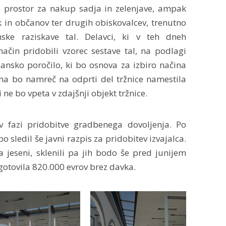
mo prostor za nakup sadja in zelenjave, ampak
 in občanov ter drugih obiskovalcev, trenutno
ske raziskave tal. Delavci, ki v teh dneh
ačin pridobili vzorec sestave tal, na podlagi
nsko poročilo, ki bo osnova za izbiro načina
ina bo namreč na odprti del tržnice namestila
 ne bo vpeta v zdajšnji objekt tržnice.
v fazi pridobitve gradbenega dovoljenja. Po
 sledil še javni razpis za pridobitev izvajalca.
 jeseni, sklenili pa jih bodo še pred junijem
gotovila 820.000 evrov brez davka.