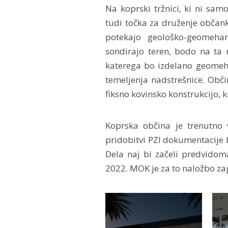
Na koprski tržnici, ki ni sa
tudi točka za druženje občank
potekajo geološko-geomehan
sondirajo teren, bodo na ta n
katerega bo izdelano geomeha
temeljenja nadstrešnice. Obč
fiksno kovinsko konstrukcijo, ki
Koprska občina je trenutno 
pridobitvi PZI dokumentacije bo
Dela naj bi začeli predvidoma
2022. MOK je za to naložbo za