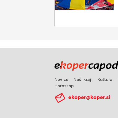
Novice
Naši kraji
Kultura
Horoskop
ekoper@koper.si