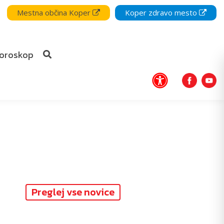
Mestna občina Koper
Koper zdravo mesto
oroskop
Preglej vse novice