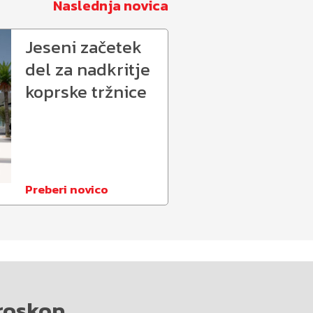
Naslednja novica
Jeseni začetek
del za nadkritje
koprske tržnice
Preberi novico
roskop