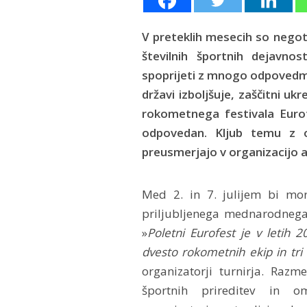
V preteklih mesecih so negot
številnih športnih dejavno
spoprijeti z mnogo odpovedm
državi izboljšuje, zaščitni ukr
rokometnega festivala Eurofe
odpovedan. Kljub temu z 
preusmerjajo v organizacijo 
Med 2. in 7. julijem bi mora
priljubljenega mednarodnega
»
Poletni Eurofest je v letih 2
dvesto rokometnih ekip in tri 
organizatorji turnirja. Razm
športnih prireditev in om