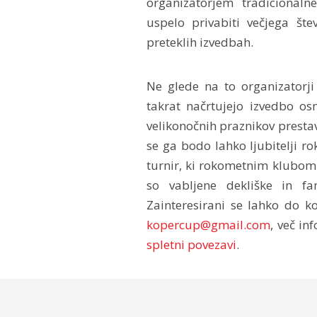
organizatorjem tradicional
uspelo privabiti večjega šte
preteklih izvedbah.
Ne glede na to organizatorji
takrat načrtujejo izvedbo o
velikonočnih praznikov prestav
se ga bodo lahko ljubitelji r
turnir, ki rokometnim klubom
so vabljene dekliške in fa
Zainteresirani se lahko do k
kopercup@gmail.com
, več in
spletni povezavi
.