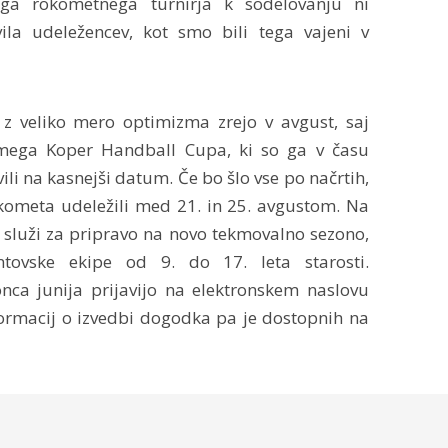
nega rokometnega turnirja k sodelovanju ni
vila udeležencev, kot smo bili tega vajeni v
 z veliko mero optimizma zrejo v avgust, saj
smega Koper Handball Cupa, ki so ga v času
ili na kasnejši datum. Če bo šlo vse po načrtih,
okometa udeležili med 21. in 25. avgustom. Na
 služi za pripravo na novo tekmovalno sezono,
ntovske ekipe od 9. do 17. leta starosti.
onca junija prijavijo na elektronskem naslovu
formacij o izvedbi dogodka pa je dostopnih na