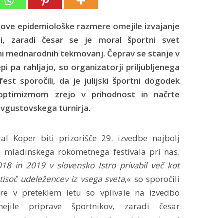
ove epidemiološke razmere omejile izvajanje
sti, zaradi česar se je moral športni svet
i mednarodnih tekmovanj. Čeprav se stanje v
epi pa rahljajo, so organizatorji priljubljenega
st sporočili, da je julijski športni dogodek
optimizmom zrejo v prihodnost in načrte
avgustovskega turnirja.
l Koper biti prizorišče 29. izvedbe najbolj
 mladinskega rokometnega festivala pri nas.
018 in 2019 v slovensko Istro privabil več kot
tisoč udeležencev iz vsega sveta
,« so sporočili
ere v preteklem letu so vplivale na izvedbo
ejile priprave športnikov, zaradi česar