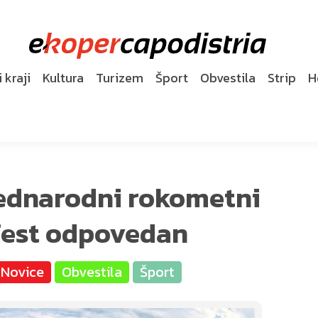
 kraji
Kultura
Turizem
Šport
Obvestila
Strip
H
mednarodni rokometni
ofest odpovedan
Novice
Obvestila
Šport