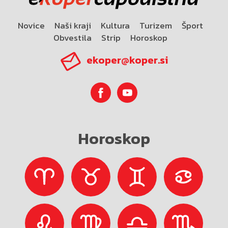
Novice
Naši kraji
Kultura
Turizem
Šport
Obvestila
Strip
Horoskop
ekoper@koper.si
Horoskop