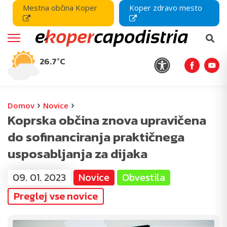
Mestna občina Koper
Koper zdravo mesto
26.7°C
›
›
Domov
Novice
Koprska občina znova upravičena
do sofinanciranja praktičnega
usposabljanja za dijaka
09. 01. 2023
Novice
Obvestila
Preglej vse novice