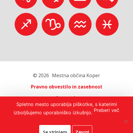
© 2026
Mestna občina Koper
Pravno obvestilo in zasebnost
O portalu
Spletno mesto uporablja piškotke, s katerimi
Oglaševanje
Preberi več
izboljšujemo uporabniško izkušnjo.
Izjava o dostopnosti
Se strinjam
Zavrni
Avtorji:
Emigma