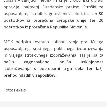
vpisan v zaključni letnik in ki je v občinski upravi
opravljal najmanj 3-tedensko prakso. Stroški za
usposabljanje so bili zagotovljeni v celoti, in sicer
80
odstotkov iz proračuna Evropske unije ter 20
odstotkov iz proračuna Republike Slovenije
.
MOK podpira tovrstno sofinanciranje praktičnega
usposabljanja srednjega poklicnega izobraževanja
in višjega strokovnega izobraževanja, saj je na ta
način
zagotovljena boljša usklajenost
izobraževanja s potrebami trga dela ter lažji
prehod mladih v zaposlitev
.
Foto: Pexels