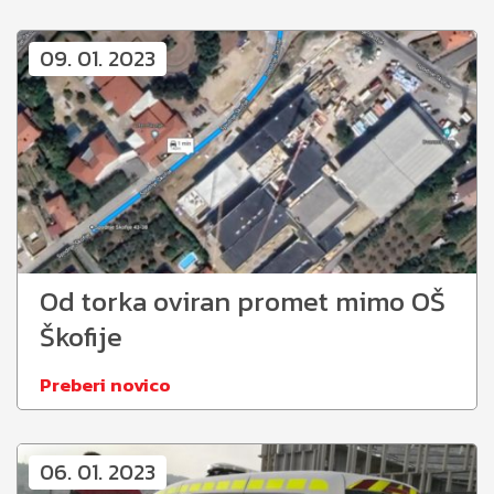
09. 01. 2023
Od torka oviran promet mimo OŠ
Škofije
Preberi novico
06. 01. 2023