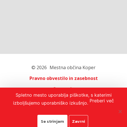
© 2026
Mestna občina Koper
Pravno obvestilo in zasebnost
O portalu
Spletno mesto uporablja piškotke, s katerimi
Oglaševanje
Preberi več
izboljšujemo uporabniško izkušnjo.
Izjava o dostopnosti
Se strinjam
Zavrni
Avtorji:
Emigma