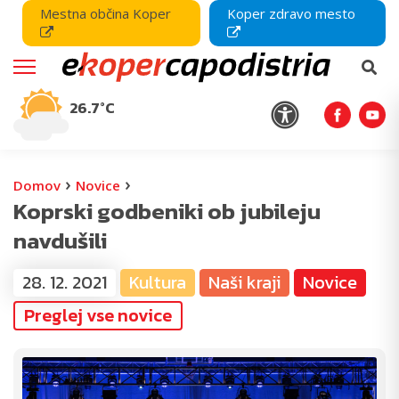
Mestna občina Koper
Koper zdravo mesto
26.7°C
›
›
Domov
Novice
Koprski godbeniki ob jubileju
navdušili
28. 12. 2021
Kultura
Naši kraji
Novice
Preglej vse novice