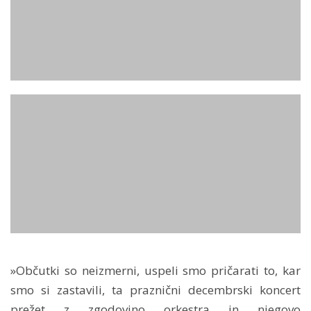
»Občutki so neizmerni, uspeli smo pričarati to, kar
smo si zastavili, ta praznični decembrski koncert
prežet z zgodovino orkestra in njegovo