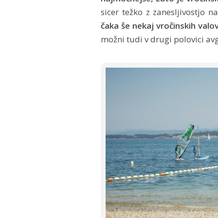
sicer težko z zanesljivostjo 
čaka še nekaj vročinskih valov
možni tudi v drugi polovici av