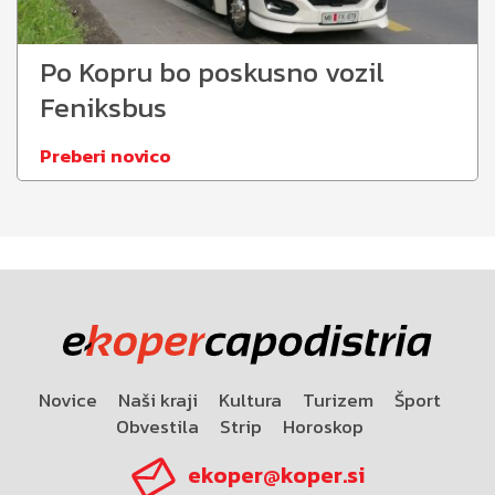
Po Kopru bo poskusno vozil
Feniksbus
Preberi novico
Novice
Naši kraji
Kultura
Turizem
Šport
Obvestila
Strip
Horoskop
ekoper@koper.si