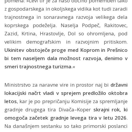
pomena: »Levi tir je za našo občino pomemben tako
z gospodarskega in okoljskega vidika kot tudi zaradi
trajnostnega in sonaravnega razvoja velikega dela
koprskega podeželja. Naselja Podpeč, Rakitovec,
Zazid, Krtina, Hrastovlje, Dol so ohromljena, pod
velikim demografskim in razvojnim pritiskom.
Ukinitev obstoječe proge med Koprom in Prešnico
bi tem naseljem dala možnost razvoja, denimo v
smeri trajnostnega turizma
.«
Ministrstvo za naravne vire in prostor naj bi
državni
lokacijski načrt vladi v sprejem predložilo oktobra
letos
, kar je po prepričanju Komisije za spremljanje
gradnje drugega tira Divača–Koper
skrajni rok, ki
omogoča začetek gradnje levega tira v letu 2026
.
Na današnjem sestanku so tako primorski poslanci