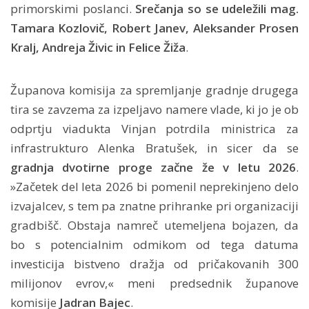
primorskimi poslanci.
Srečanja so se udeležili mag.
Tamara Kozlovič, Robert Janev, Aleksander Prosen
Kralj, Andreja Živic in Felice Žiža
.
Županova komisija za spremljanje gradnje drugega
tira se zavzema za izpeljavo namere vlade, ki jo je ob
odprtju viadukta Vinjan potrdila ministrica za
infrastrukturo Alenka Bratušek, in sicer da se
gradnja dvotirne proge začne že v letu 2026
.
»Začetek del leta 2026 bi pomenil neprekinjeno delo
izvajalcev, s tem pa znatne prihranke pri organizaciji
gradbišč. Obstaja namreč utemeljena bojazen, da
bo s potencialnim odmikom od tega datuma
investicija bistveno dražja od pričakovanih 300
milijonov evrov,« meni predsednik županove
komisije
Jadran Bajec
.