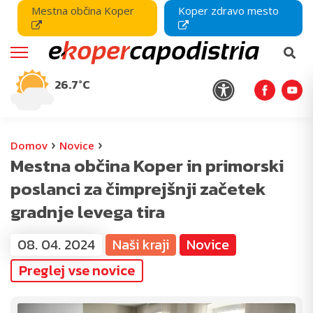
Mestna občina Koper
Koper zdravo mesto
26.7°C
›
›
Domov
Novice
Mestna občina Koper in primorski
poslanci za čimprejšnji začetek
gradnje levega tira
08. 04. 2024
Naši kraji
Novice
Preglej vse novice