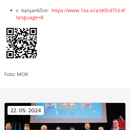
v italijanščini:
https://www.1ka.si/a/d0547554?
language=8
Foto: MOK
22. 05. 2024