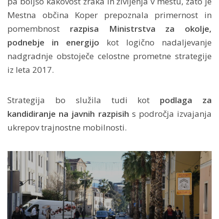
pa boljšo kakovost zraka in življenja v mestu, zato je
Mestna občina Koper prepoznala primernost in
pomembnost
razpisa Ministrstva za okolje,
podnebje in energijo
kot logično nadaljevanje
nadgradnje obstoječe celostne prometne strategije
iz leta 2017.
Strategija bo služila tudi kot
podlaga za
kandidiranje na javnih razpisih
s področja izvajanja
ukrepov trajnostne mobilnosti.