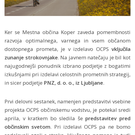
Ker se Mestna občina Koper zaveda pomembnosti
razvoja optimalnega, varnega in vsem občanom
dostopnega prometa, je v izdelavo OCPS
vključila
zunanje strokovnjake
. Na javnem natečaju je bil kot
najugodnejši ponudnik izbrano podjetje z bogatimi
izkušnjami pri izdelavi celostnih prometnih strategij,
in sicer podjetje
PNZ, d. o. o., iz Ljubljane
.
Prvi delovni sestanek, namenjen predstavitvi vsebine
projekta OCPS občinskemu vodstvu, je potekal sredi
aprila, v kratkem bo sledila še
predstavitev pred
občinskim svetom
. Pri izdelavi OCPS pa ne bomo