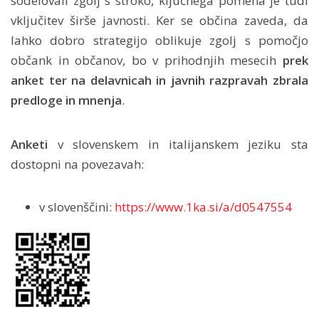
sodelovali zgolj s stroko, ključnega pomena je tudi
vključitev širše javnosti. Ker se občina zaveda, da
lahko dobro strategijo oblikuje zgolj s pomočjo
občank in občanov, bo v prihodnjih mesecih
prek
anket ter na delavnicah in javnih razpravah zbrala
predloge in mnenja
.
Anketi
v slovenskem in italijanskem jeziku sta
dostopni na povezavah:
v slovenščini:
https://www.1ka.si/a/d0547554