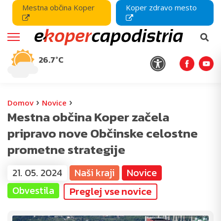
Mestna občina Koper
Koper zdravo mesto
26.7°C
›
›
Domov
Novice
Mestna občina Koper začela
pripravo nove Občinske celostne
prometne strategije
21. 05. 2024
Naši kraji
Novice
Obvestila
Preglej vse novice