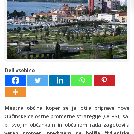
Deli vsebino
Mestna občina Koper se je lotila priprave nove
Občinske celostne prometne strategije (OCPS), saj
bi svojim občankam in občanom rada zagotovila
varen promet, predvsem pa boljše življenjske