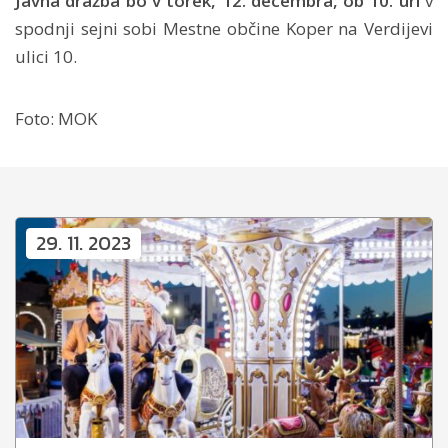
Javna dražba bo v torek, 12. decembra, ob 10. uri
v
spodnji sejni sobi Mestne občine Koper na Verdijevi
ulici 10.
Foto: MOK
29. 11. 2023