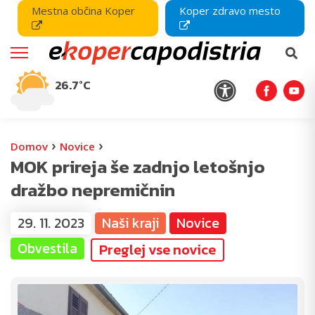
Mestna občina Koper
Koper zdravo mesto
26.7°C
›
›
Domov
Novice
MOK prireja še zadnjo letošnjo
dražbo nepremičnin
29. 11. 2023
Naši kraji
Novice
Obvestila
Preglej vse novice