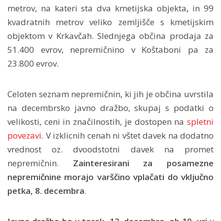
metrov, na kateri sta dva kmetijska objekta
,
in 99
kvadratnih metrov veliko zemljišče s kmetijskim
objektom v Krkavčah. Slednjega občina prodaja za
51.400 evrov, nepremičnino v Koštaboni pa za
23.800 evrov.
Celoten seznam nepremičnin, ki jih je občina uvrstila
na decembrsko javno dražbo, skupaj s podatki o
velikosti, ceni in značilnostih, je dostopen na
spletni
povezavi
. V izklicnih cenah ni vštet davek na dodatno
vrednost oz. dvoodstotni davek na promet
nepremičnin.
Zainteresirani za posamezne
nepremičnine morajo varščino vplačati do vključno
petka, 8. decembra
.