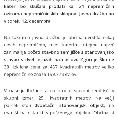
kateri bo skušala prodati kar 21 nepremičnin
oziroma nepremičninskih sklopov. Javna dražba bo
v torek, 12. decembra.
Na tokratno javno dražbo je občina uvrstila nekaj
novih nepremičnin, med katerimi utegne največ
zanimanja požeti
stavbno zemljišče s stanovanjsko
stavbo v dveh etažah na naslovu Zgornje Škofije
30
. Izklicna cena za 457 kvadratnih metrov veliko
nepremičnino znaša 199.778 evrov.
V naselju Rožar
sta na prodaj stavbni zemljišči v
skupni izmeri 251 kvadratnih metrov. Na večji
parceli stoji
dvoetažni stanovanjski objekt
, na
manjši pa ostanki zapuščenega objekta. Občina si