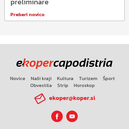
preliminare
Preberi novico
Novice
Naši kraji
Kultura
Turizem
Šport
Obvestila
Strip
Horoskop
ekoper@koper.si