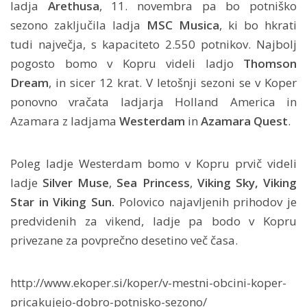
ladja
Arethusa
, 11. novembra pa bo potniško
sezono zaključila ladja
MSC Musica
, ki bo hkrati
tudi največja, s kapaciteto 2.550 potnikov. Najbolj
pogosto bomo v Kopru videli ladjo
Thomson
Dream
, in sicer 12 krat. V letošnji sezoni se v Koper
ponovno vračata ladjarja Holland America in
Azamara z ladjama
Westerdam
in
Azamara Quest
.
Poleg ladje Westerdam bomo v Kopru prvič videli
ladje
Silver Muse
,
Sea Princess
,
Viking Sky, Viking
Star in Viking Sun.
Polovico najavljenih prihodov je
predvidenih za vikend, ladje pa bodo v Kopru
privezane za povprečno desetino več časa.
http://www.ekoper.si/koper/v-mestni-obcini-koper-
pricakujejo-dobro-potnisko-sezono/