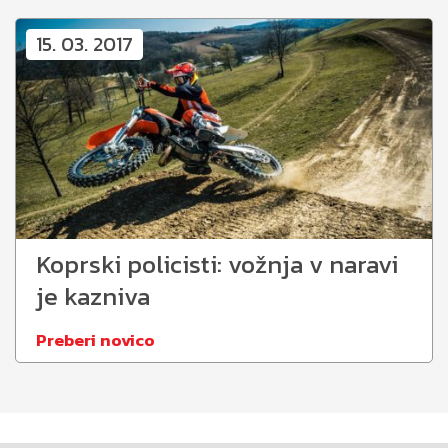
15. 03. 2017
Koprski policisti: vožnja v naravi
je kazniva
Preberi novico