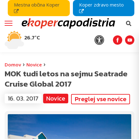
Mestna občina Koper
Koper zdravo mesto
26.7°C
›
›
Domov
Novice
MOK tudi letos na sejmu Seatrade
Cruise Global 2017
16. 03. 2017
Novice
Preglej vse novice