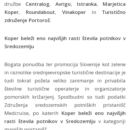
družbe
Centralog
,
Avrigo
,
Istranka
,
Marjetica
Koper
,
Roundabout
,
Vinakoper
in
Turistično
združenje Portorož
.
Koper beleži eno najvišjih rasti števila potnikov v
Sredozemlju
Bogata ponudba ter promocija Slovenije kot zelene
in raznolike srednjeevropske turistične destinacije je
tudi tokrat požela veliko zanimanje in privabila
številne turistične operaterje in organizatorje
pomorskih križarjenj. Spodbudni so tudi podatki
Združenja sredozemskih potniških pristanišč
Medcruise, po katerih
Koper beleži eno najvišjih
rasti števila potnikov v Sredozemlju
v kategoriji
manjših pristanišč.