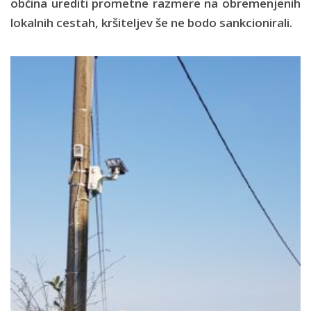
občina urediti prometne razmere na obremenjenih
lokalnih cestah, kršiteljev še ne bodo sankcionirali.