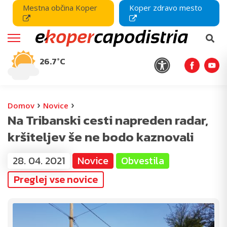
Mestna občina Koper
Koper zdravo mesto
26.7°C
›
›
Domov
Novice
Na Tribanski cesti napreden radar,
kršiteljev še ne bodo kaznovali
28. 04. 2021
Novice
Obvestila
Preglej vse novice