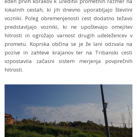
eden prvih korakov k ureditvi prometnih razmer na
lokalnih cestah, ki jih dnevno uporabljajo številni
vozniki. Poleg obremenjenosti cest dodatno težavo
predstavljajo vozniki, ki ne upoštevajo omejitev
hitrosti in ogrožajo varnost drugih udeležencev v
prometu. Koprska občina se je že lani odzvala na
pozive in zahteve krajanov ter na Tribanski cesti
vzpostavila začasni sistem merjenja povprečnih
hitrosti.