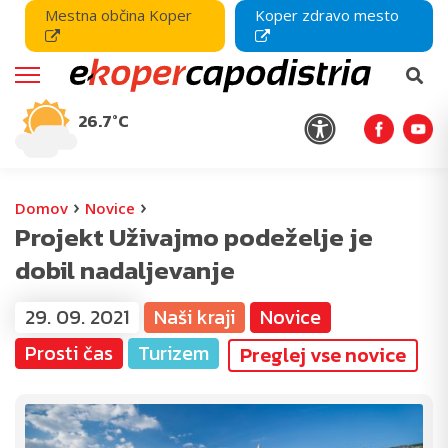
Mestna občina Koper
Koper zdravo mesto
26.7°C
›
›
Domov
Novice
Projekt Uživajmo podeželje je
dobil nadaljevanje
29. 09. 2021
Naši kraji
Novice
Prosti čas
Turizem
Preglej vse novice