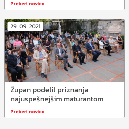
Preberi novico
29. 09. 2021
Župan podelil priznanja
najuspešnejšim maturantom
Preberi novico