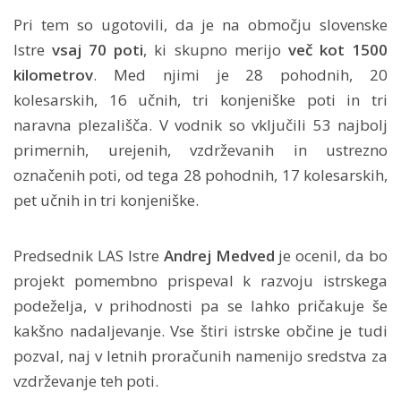
Pri tem so ugotovili, da je na območju slovenske
Istre
vsaj 70 poti
, ki skupno merijo
več kot 1500
kilometrov
. Med njimi je 28 pohodnih, 20
kolesarskih, 16 učnih, tri konjeniške poti in tri
naravna plezališča. V vodnik so vključili 53 najbolj
primernih, urejenih, vzdrževanih in ustrezno
označenih poti, od tega 28 pohodnih, 17 kolesarskih,
pet učnih in tri konjeniške.
Predsednik LAS Istre
Andrej Medved
je ocenil, da bo
projekt pomembno prispeval k razvoju istrskega
podeželja, v prihodnosti pa se lahko pričakuje še
kakšno nadaljevanje. Vse štiri istrske občine je tudi
pozval, naj v letnih proračunih namenijo sredstva za
vzdrževanje teh poti.