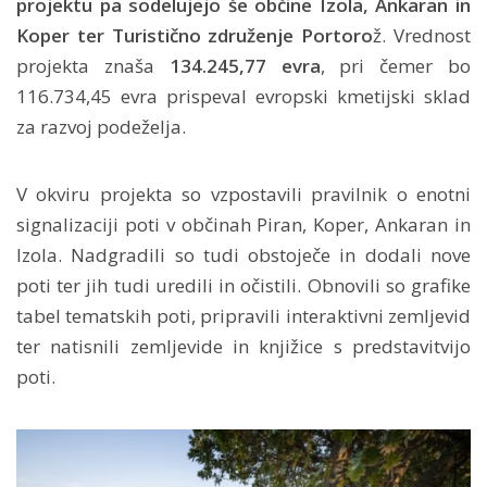
projektu pa sodelujejo še občine Izola, Ankaran in
Koper ter Turistično združenje Portoro
ž. Vrednost
projekta znaša
134.245,77 evra
, pri čemer bo
116.734,45 evra prispeval evropski kmetijski sklad
za razvoj podeželja.
V okviru projekta so vzpostavili pravilnik o enotni
signalizaciji poti v občinah Piran, Koper, Ankaran in
Izola. Nadgradili so tudi obstoječe in dodali nove
poti ter jih tudi uredili in očistili. Obnovili so grafike
tabel tematskih poti, pripravili interaktivni zemljevid
ter natisnili zemljevide in knjižice s predstavitvijo
poti.