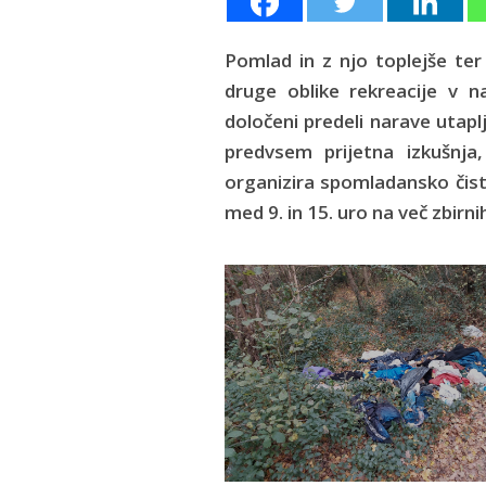
Pomlad in z njo toplejše ter
druge oblike rekreacije v 
določeni predeli narave utapl
predvsem prijetna izkušnj
organizira spomladansko čist
med 9. in 15. uro na več zbirni