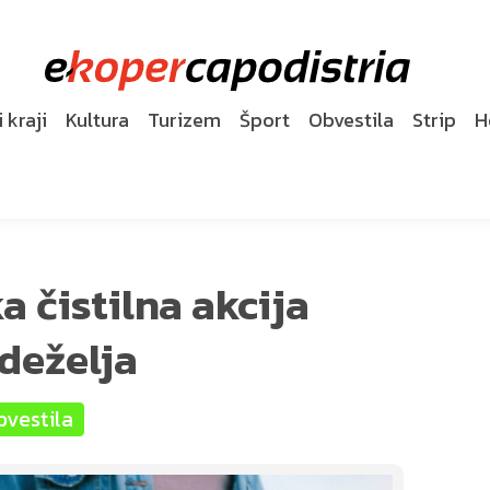
 kraji
Kultura
Turizem
Šport
Obvestila
Strip
H
 čistilna akcija
deželja
bvestila