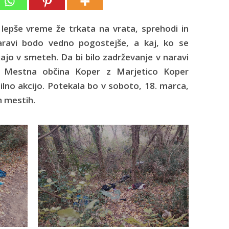
 lepše vreme že trkata na vrata, sprehodi in
naravi bodo vedno pogostejše, a kaj, ko se
jajo v smeteh. Da bi bilo zadrževanje v naravi
a, Mestna občina Koper z Marjetico Koper
ilno akcijo. Potekala bo v soboto, 18. marca,
h mestih.