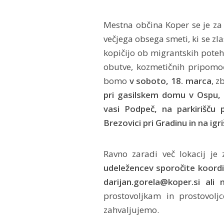
Mestna občina Koper se je za o
večjega obsega smeti, ki se zla
kopičijo ob migrantskih poteh
obutve, kozmetičnih pripomoč
bomo
v soboto, 18. marca
, z
pri gasilskem domu v Ospu, 
vasi Podpeč, na parkirišču
Brezovici pri Gradinu in na ig
Ravno zaradi več lokacij je
udeležencev sporočite koordi
darijan.gorela@koper.si ali
prostovoljkam in prostovoljc
zahvaljujemo.