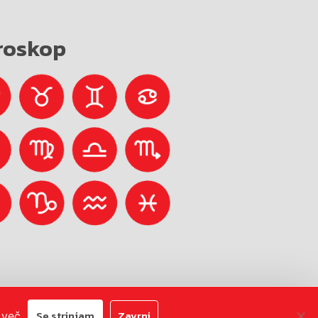
roskop
Avtorji:
Emigma
Se strinjam
Zavrni
 več