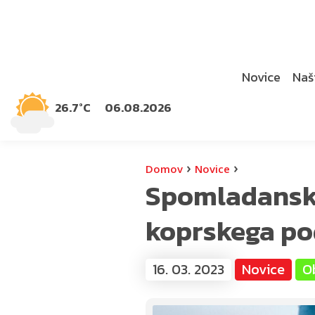
Novice
Naši
26.7°C
06.08.2026
›
›
Domov
Novice
Spomladanska
koprskega po
16. 03. 2023
Novice
O