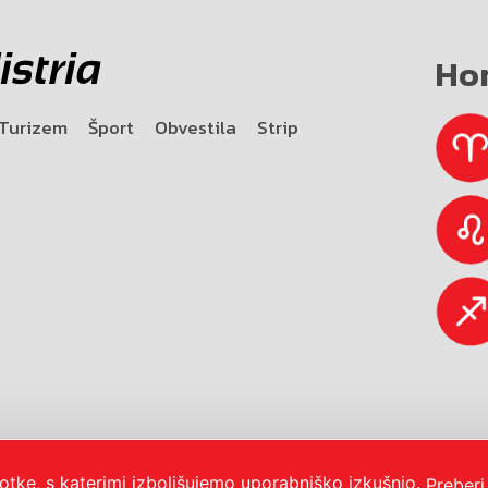
Ho
Turizem
Šport
Obvestila
Strip
otke, s katerimi izboljšujemo uporabniško izkušnjo.
Preberi