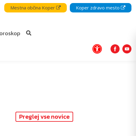
Mestna občina Koper
Koper zdravo mesto
oroskop
Preglej vse novice