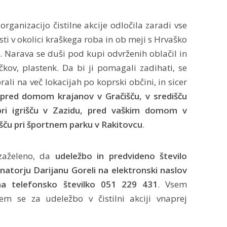
rganizacijo čistilne akcije odločila zaradi vse
sti v okolici kraškega roba in ob meji s Hrvaško
. Narava se duši pod kupi odvrženih oblačil in
kov, plastenk. Da bi ji pomagali zadihati, se
brali na več lokacijah po koprski občini, in sicer
pred domom krajanov v Gračišču, v središču
 pri igrišču v Zazidu, pred vaškim domom v
rišču pri športnem parku v Rakitovcu
.
 zaželeno, da
udeležbo in predvideno število
natorju Darijanu Goreli na elektronski naslov
 na telefonsko številko 051 229 431
. Vsem
em se za udeležbo v čistilni akciji vnaprej