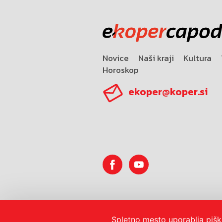
Novice
Naši kraji
Kultura
Horoskop
ekoper@koper.si
© 2026
Mestna občina Koper
Spletno mesto uporablja pišk