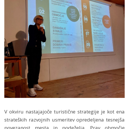
V okviru nastajajoče turistične strategije je kot ena
strateških razvojnih usmeritev opredeljena tesnejša
povezanost mesta in podeželja. Prav območje