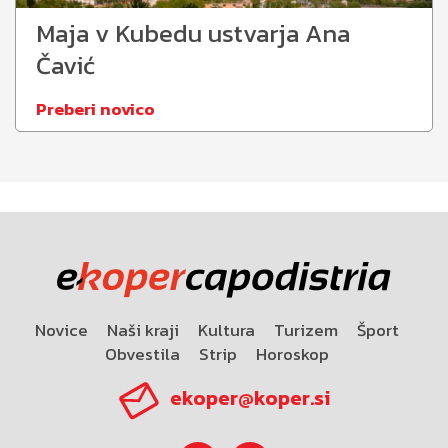
Maja v Kubedu ustvarja Ana
Čavić
Preberi novico
Novice
Naši kraji
Kultura
Turizem
Šport
Obvestila
Strip
Horoskop
ekoper@koper.si