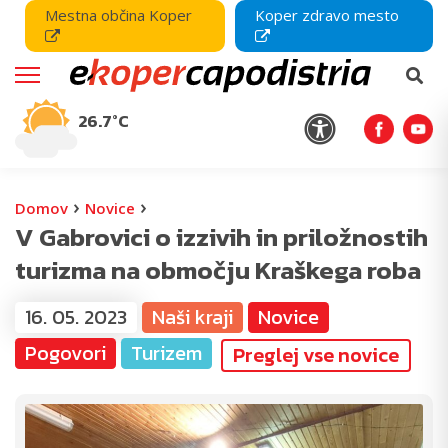
Mestna občina Koper
Koper zdravo mesto
26.7°C
›
›
Domov
Novice
V Gabrovici o izzivih in priložnostih
turizma na območju Kraškega roba
16. 05. 2023
Naši kraji
Novice
Pogovori
Turizem
Preglej vse novice