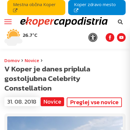
Mestna občina Koper
Koper zdravo mesto
26.7°C
›
›
Domov
Novice
V Koper je danes priplula
gostoljubna Celebrity
Constellation
31. 08. 2018
Novice
Preglej vse novice