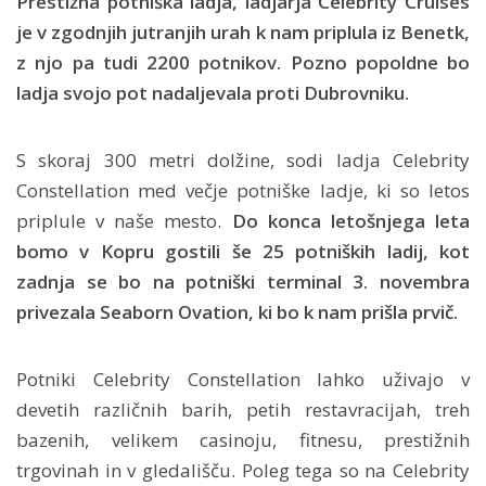
Prestižna potniška ladja, ladjarja Celebrity Cruises
je v zgodnjih jutranjih urah k nam priplula iz Benetk,
z njo pa tudi 2200 potnikov. Pozno popoldne bo
ladja svojo pot nadaljevala proti Dubrovniku.
S skoraj 300 metri dolžine, sodi ladja Celebrity
Constellation med večje potniške ladje, ki so letos
priplule v naše mesto.
Do konca letošnjega leta
bomo v Kopru gostili še 25 potniških ladij, kot
zadnja se bo na potniški terminal 3. novembra
privezala Seaborn Ovation, ki bo k nam prišla prvič.
Potniki Celebrity Constellation lahko uživajo v
devetih različnih barih, petih restavracijah, treh
bazenih, velikem casinoju, fitnesu, prestižnih
trgovinah in v gledališču. Poleg tega so na Celebrity