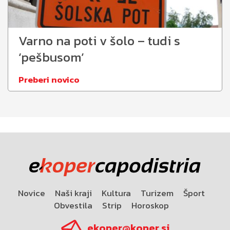
Varno na poti v šolo – tudi s
‘pešbusom’
Preberi novico
Novice
Naši kraji
Kultura
Turizem
Šport
Obvestila
Strip
Horoskop
ekoper@koper.si