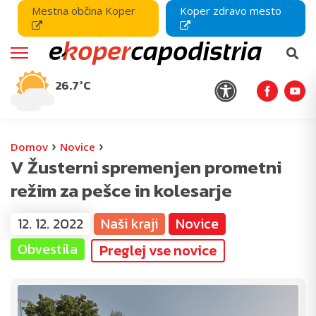
Mestna občina Koper
Koper zdravo mesto
26.7°C
›
›
Domov
Novice
V Žusterni spremenjen prometni
režim za pešce in kolesarje
12. 12. 2022
Naši kraji
Novice
Obvestila
Preglej vse novice