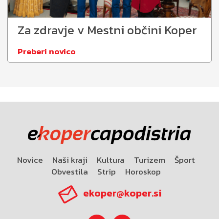
Za zdravje v Mestni občini Koper
Preberi novico
Novice
Naši kraji
Kultura
Turizem
Šport
Obvestila
Strip
Horoskop
ekoper@koper.si