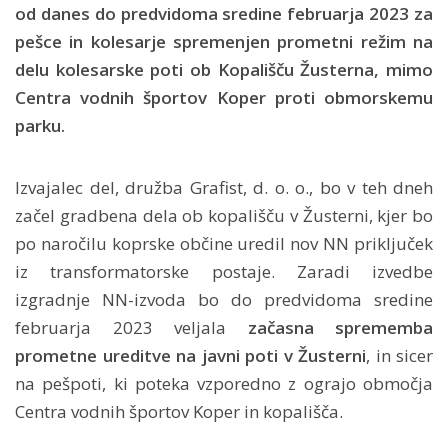
od danes do predvidoma sredine februarja 2023 za
pešce in kolesarje spremenjen prometni režim na
delu kolesarske poti ob Kopališču Žusterna, mimo
Centra vodnih športov Koper proti obmorskemu
parku.
Izvajalec del, družba Grafist, d. o. o., bo v teh dneh
začel gradbena dela ob kopališču v Žusterni, kjer bo
po naročilu koprske občine uredil nov NN priključek
iz transformatorske postaje. Zaradi izvedbe
izgradnje NN-izvoda bo do predvidoma sredine
februarja 2023 veljala
začasna sprememba
prometne ureditve na javni poti v Žusterni
, in sicer
na pešpoti, ki poteka vzporedno z ograjo območja
Centra vodnih športov Koper in kopališča.