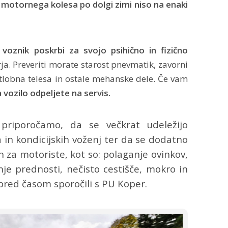
motornega kolesa po dolgi zimi niso na enaki
k
voznik poskrbi za svojo psihično in fizično
ja. Preveriti morate starost pnevmatik, zavorni
etlobna telesa in ostale mehanske dele. Če vam
a vozilo odpeljete na servis.
priporočamo, da se večkrat udeležijo
in kondicijskih voženj ter da se dodatno
h za motoriste, kot so: polaganje ovinkov,
anje prednosti, nečisto cestišče, mokro in
pred časom sporočili s PU Koper.