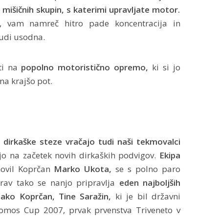
n mišičnih skupin, s katerimi upravljate motor.
, vam namreč hitro pade koncentracija in
tudi usodna.
i na
popolno motoristično opremo,
ki si jo
na krajšo pot.
 dirkaške steze vračajo tudi naši tekmovalci
ajo na začetek novih dirkaških podvigov.
Ekipa
anovil Koprčan
Marko Ukota,
se s polno paro
prav tako se nanjo pripravlja
eden najboljših
tako Koprčan, Tine Saražin,
ki je bil državni
omos Cup 2007, prvak prvenstva Triveneto v