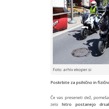
Foto: arhiv ekoper.si
Poskrbite za psihično in fizičn
Če vas preseneti dež, pomeša
zelo
hitro postanejo drsal