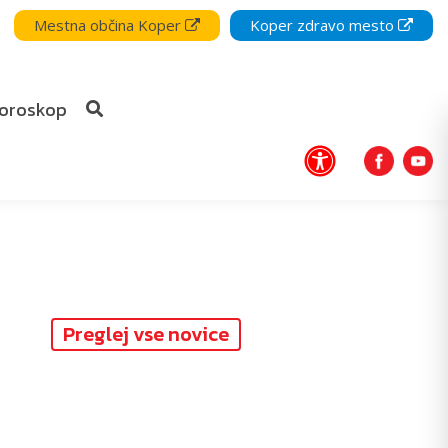
Mestna občina Koper
Koper zdravo mesto
oroskop
Preglej vse novice