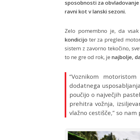
sposobnosti za obvladovanje 
ravni kot v lanski sezoni.
Zelo pomembno je, da vsa
kondicijo
ter za pregled motor
sistem z zavorno tekočino, sv
to ne gre od rok, je
najbolje, d
“Voznikom motoristom 
dodatnega usposabljanja 
poučijo o največjih paste
prehitra vožnja, izsiljev
vlažno cestišče,” so nam 