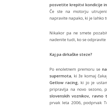
posvetite krepitvi kondicije i
Če ste na motorju utrujeni
napravite napako, ki je lahko 
Nikakor pa ne smete pozabit
nadenite tudi, ko se odpravite 
Kaj pa dirkaške steze?
Po enoletnem premoru se
na
supermota
, ki že komaj čak
Getlow racing
, ki jo je ust
pripravlja na novo sezono, 
slovenskih voznikov, ravno 
prvak leta 2006, podprvak T