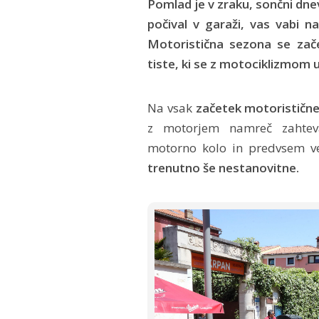
Pomlad je v zraku, sončni dnevi
počival v garaži, vas vabi na
Motoristična sezona se zače
tiste, ki se z motociklizmom 
Na vsak
začetek motorističn
z motorjem namreč zahteva
motorno kolo in predvsem ve
trenutno še nestanovitne.