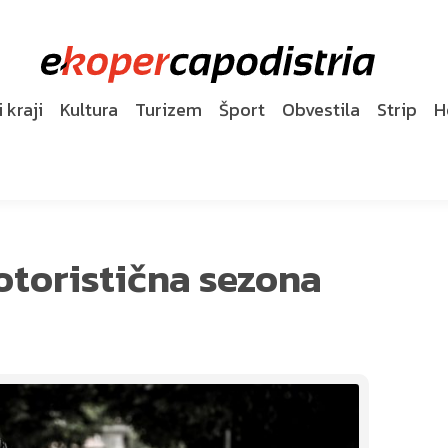
 kraji
Kultura
Turizem
Šport
Obvestila
Strip
H
otoristična sezona