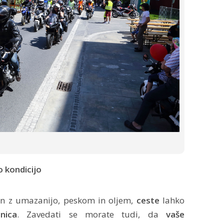
o kondicijo
n z umazanijo, peskom in oljem,
ceste
lahko
nica
. Zavedati se morate tudi, da
vaše