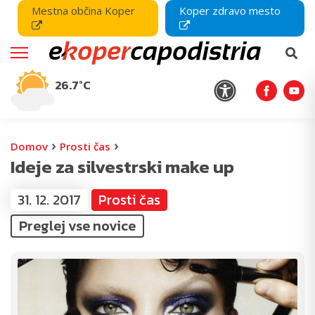
Mestna občina Koper
Koper zdravo mesto
26.7°C
›
›
Domov
Prosti čas
Ideje za silvestrski make up
31. 12. 2017
Prosti čas
Preglej vse novice