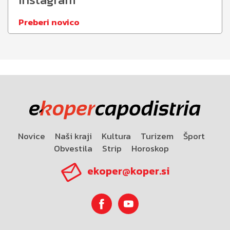
Preberi novico
Novice
Naši kraji
Kultura
Turizem
Šport
Obvestila
Strip
Horoskop
ekoper@koper.si