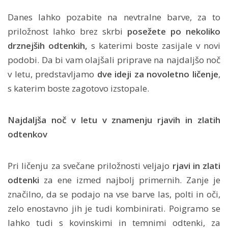
Danes lahko pozabite na nevtralne barve, za to
priložnost lahko brez skrbi
posežete po nekoliko
drznejših odtenkih,
s katerimi boste zasijale v novi
podobi. Da bi vam olajšali priprave na najdaljšo noč
v letu, predstavljamo
dve ideji za novoletno ličenje
,
s katerim boste zagotovo izstopale.
Najdaljša noč v letu v znamenju rjavih in zlatih
odtenkov
Pri ličenju za svečane priložnosti veljajo
rjavi in zlati
odtenki
za ene izmed najbolj primernih. Zanje je
značilno, da se podajo na vse barve las, polti in oči,
zelo enostavno jih je tudi kombinirati. Poigramo se
lahko tudi s kovinskimi in temnimi odtenki, za