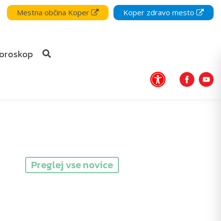
Mestna občina Koper
Koper zdravo mesto
oroskop
Preglej vse novice