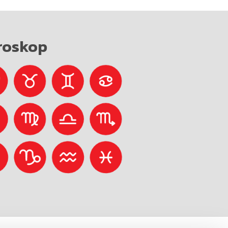
roskop