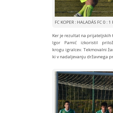
FC KOPER : HALADÁS FC 0 : 1 
Ker je rezultat na prijateljsk
Igor Pamić izkoristil pri
krogu igralcev. Tekmovalni ža
ki v nadaljevanju državnega pr