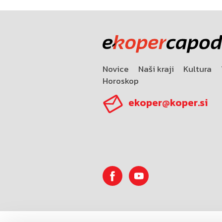
Novice
Naši kraji
Kultura
Horoskop
ekoper@koper.si