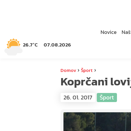
Novice
Naši
26.7°C
07.08.2026
›
›
Domov
Šport
Koprčani lov
26. 01. 2017
Šport