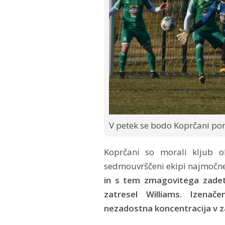
V petek se bodo Koprčani pome
Koprčani so morali kljub o
sedmouvrščeni ekipi najmočne
in s tem zmagovitega zadetk
zatresel Williams. Izenače
nezadostna koncentracija v za