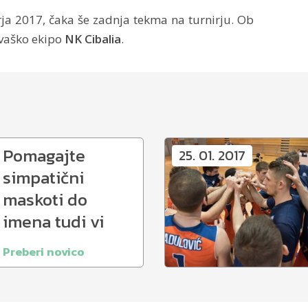
rja 2017, čaka še zadnja tekma na turnirju. Ob
rvaško ekipo
NK Cibalia
.
Pomagajte
25. 01. 2017
simpatični
maskoti do
imena tudi vi
Preberi novico