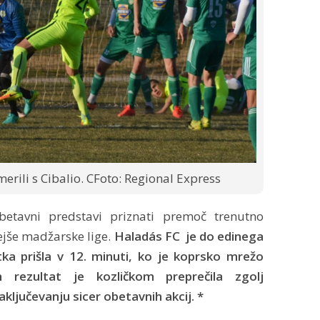
rili s Cibalio. CFoto: Regional Express
betavni predstavi priznati premoč trenutno
jše madžarske lige.
Haladás FC je do edinega
a prišla v 12. minuti, ko je koprsko mrežo
n rezultat je kozličkom preprečila zgolj
ključevanju sicer obetavnih akcij. *