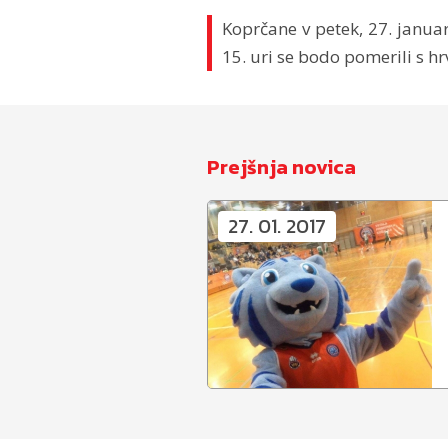
Koprčane v petek, 27. janua
15. uri se bodo pomerili s h
Prejšnja novica
27. 01. 2017