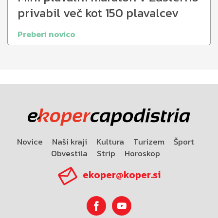
privabil več kot 150 plavalcev
Preberi novico
Novice
Naši kraji
Kultura
Turizem
Šport
Obvestila
Strip
Horoskop
ekoper@koper.si