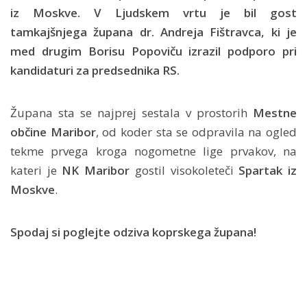
iz Moskve. V Ljudskem vrtu je bil gost
tamkajšnjega župana dr. Andreja Fištravca, ki je
med drugim Borisu Popoviču izrazil podporo pri
kandidaturi za predsednika RS.
Župana sta se najprej sestala v prostorih
Mestne
občine Maribor
, od koder sta se odpravila na ogled
tekme prvega kroga nogometne lige prvakov, na
kateri je
NK Maribor
gostil visokoleteči
Spartak iz
Moskve
.
Spodaj si poglejte odziva koprskega župana!