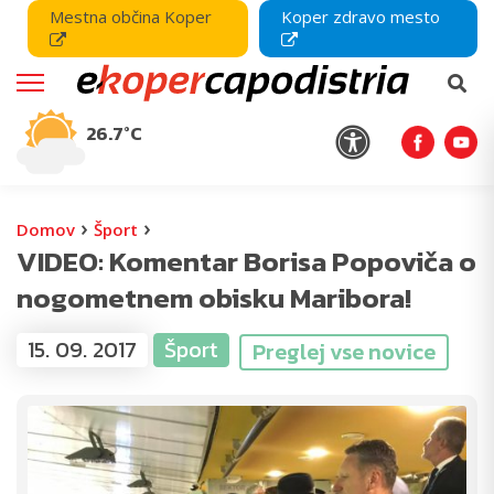
Mestna občina Koper
Koper zdravo mesto
26.7°C
›
›
Domov
Šport
VIDEO: Komentar Borisa Popoviča o
nogometnem obisku Maribora!
15. 09. 2017
Šport
Preglej vse novice