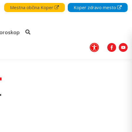
Mestna občina Koper
Koper zdravo mesto
oroskop
l