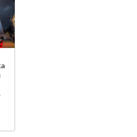
ka
u
e