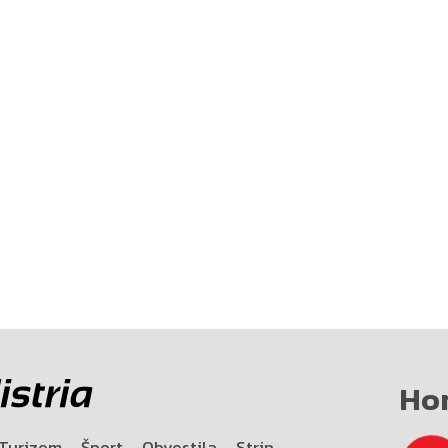
Ho
Turizem
Šport
Obvestila
Strip