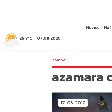
Novice
Naši
26.7°C
07.08.2026
›
Domov
azamara c
17. 05. 2017