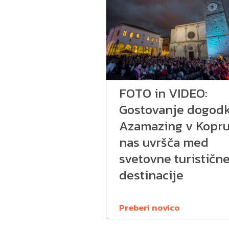
FOTO in VIDEO:
Gostovanje dogod
Azamazing v Kopr
nas uvršča med
svetovne turističn
destinacije
Preberi novico