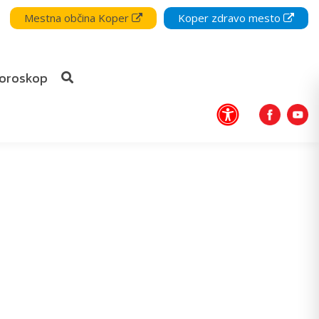
Mestna občina Koper
Koper zdravo mesto
oroskop