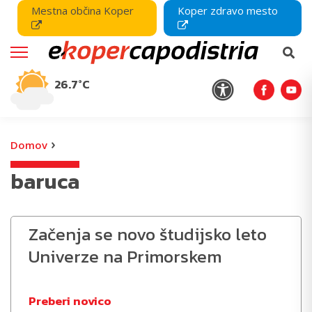
Mestna občina Koper
Koper zdravo mesto
26.7°C
›
Domov
baruca
Začenja se novo študijsko leto
Univerze na Primorskem
Preberi novico