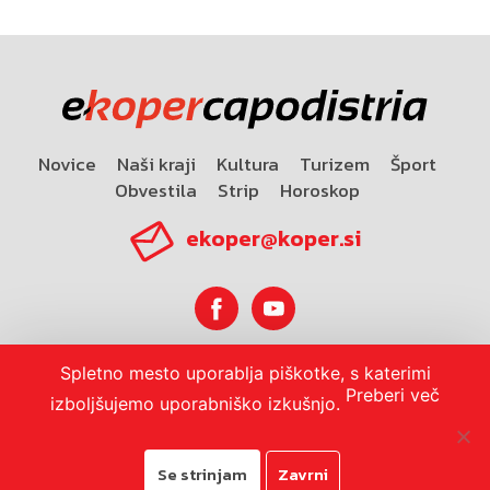
Novice
Naši kraji
Kultura
Turizem
Šport
Obvestila
Strip
Horoskop
ekoper@koper.si
Spletno mesto uporablja piškotke, s katerimi
Horoskop
Preberi več
izboljšujemo uporabniško izkušnjo.
Se strinjam
Zavrni