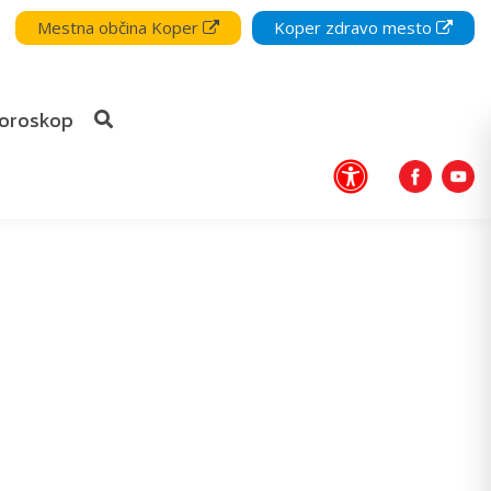
Mestna občina Koper
Koper zdravo mesto
oroskop