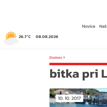
Novice
Naši
26.7°C
08.08.2026
›
Domov
bitka pri
10. 10. 2017