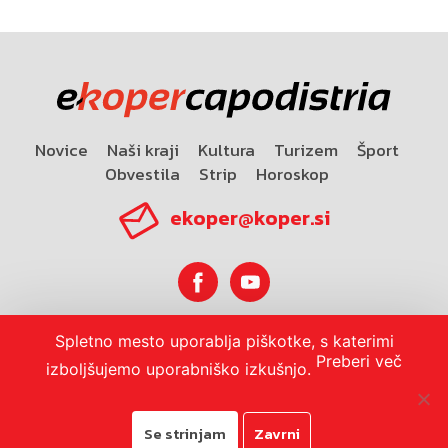
Novice
Naši kraji
Kultura
Turizem
Šport
Obvestila
Strip
Horoskop
ekoper@koper.si
Spletno mesto uporablja piškotke, s katerimi
Horoskop
Preberi več
izboljšujemo uporabniško izkušnjo.
Se strinjam
Zavrni