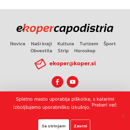
Novice
Naši kraji
Kultura
Turizem
Šport
Obvestila
Strip
Horoskop
ekoper@koper.si
Spletno mesto uporablja piškotke, s katerimi
Horoskop
Preberi več
izboljšujemo uporabniško izkušnjo.
Se strinjam
Zavrni