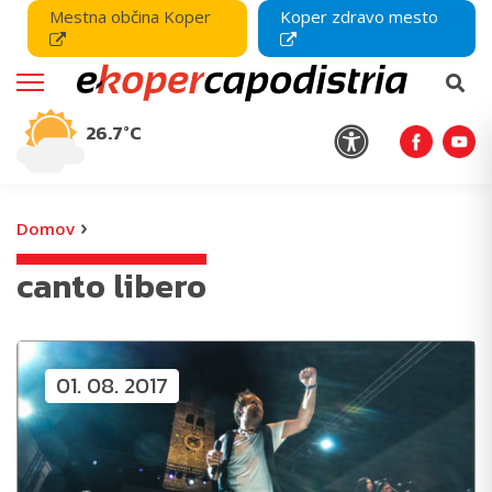
Mestna občina Koper
Koper zdravo mesto
26.7°C
›
Domov
canto libero
01. 08. 2017