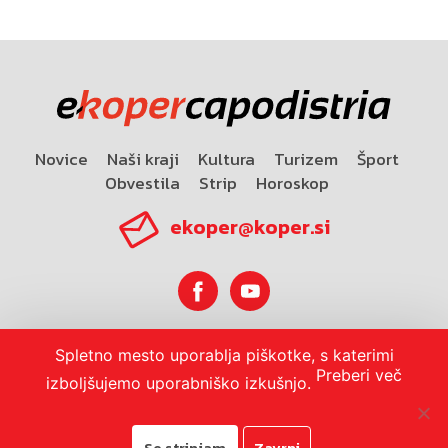
Novice
Naši kraji
Kultura
Turizem
Šport
Obvestila
Strip
Horoskop
ekoper@koper.si
Spletno mesto uporablja piškotke, s katerimi
Horoskop
Preberi več
izboljšujemo uporabniško izkušnjo.
Se strinjam
Zavrni