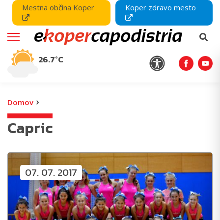
Mestna občina Koper
Koper zdravo mesto
26.7°C
›
Domov
Capric
07. 07. 2017