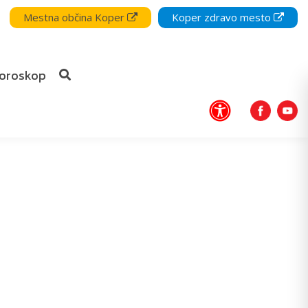
Mestna občina Koper
Koper zdravo mesto
oroskop